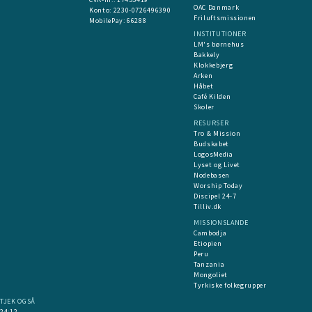
OAC Danmark
​Konto:
2230-0726496390
Friluftsmissionen
MobilePay:
66288
INSTITUTIONER
LM's børnehus
Bakkely
Klokkebjerg
Arken
Håbet
Café Kilden
Skoler
RESURSER
Tro & Mission
Budskabet
LogosMedia
Lyset og Livet
Nodebasen
Worship Today
Discipel 24-7
Tilliv.dk
MISSIONSLANDE
Cambodja
Etiopien
Peru
Tanzania
Mongoliet
Tyrkiske folkegrupper
TJEK OGSÅ
24:12