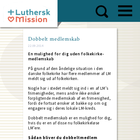
Skip
to
main
content
Dobbelt medlemskab
22.09.2014
En mulighed for dig uden folkekirke-
medlemskab
På grund af den åndelige situation i den
danske folkekirke har flere medlemmer af LM
meldt sig ud af folkekirken.
Nogle har i stedet meldt sig ind i en af LM’s
frimenigheder, mens andre ikke ønsker
forpligtende medlemskab af en frimenighed,
fordi de fortsat ønsker at bakke op om og
engagere sig i deres lokale LM-kreds.
Dobbelt medlemskab er en mulighed for dig,
hvis du er en af disse nu folkekirkeløse
LM’ere.
Sådan bliver du dobbeltmedlem