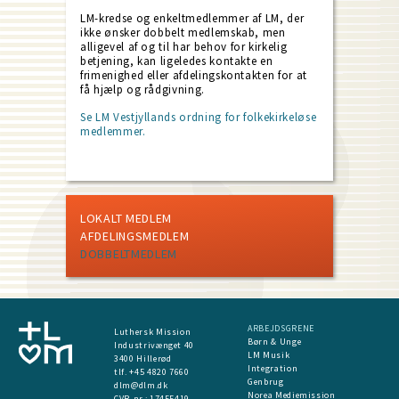
LM-kredse og enkeltmedlemmer af LM, der
ikke ønsker dobbelt medlemskab, men
alligevel af og til har behov for kirkelig
betjening, kan ligeledes kontakte en
frimenighed eller afdelingskontakten for at
få hjælp og rådgivning.
Se LM Vestjyllands ordning for folkekirkeløse
medlemmer.
LOKALT MEDLEM
AFDELINGSMEDLEM
DOBBELTMEDLEM
ARBEJDSGRENE
Luthersk Mission
Børn & Unge
Industrivænget 40
LM Musik
3400 Hillerød
Integration
tlf. +45 4820 7660
Genbrug
dlm@dlm.dk
Norea Mediemission
CVR-nr.: 17455419