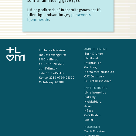
som en almindelig gave (§8).
LM er godkendt af Indsamlingsnævnet ift.
offentlige indsamlinger,
jf. nævnets
hjemmeside
.
ARBEJDSGRENE
Luthersk Mission
Børn & Unge
Industrivænget 40
LM Musik
3400 Hillerød
Integration
tlf. +45 4820 7660
Genbrug
dlm@dlm.dk
Norea Mediemission
CVR-nr.: 17455419
OAC Danmark
​Konto:
2230-0726496390
Friluftsmissionen
MobilePay:
66288
INSTITUTIONER
LM's børnehus
Bakkely
Klokkebjerg
Arken
Håbet
Café Kilden
Skoler
RESURSER
Tro & Mission
Budskabet