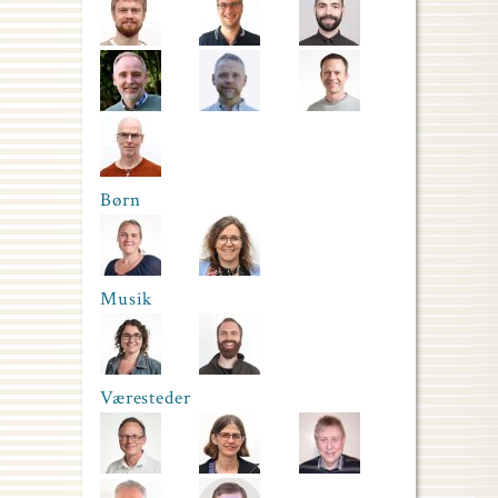
Børn
Musik
Væresteder