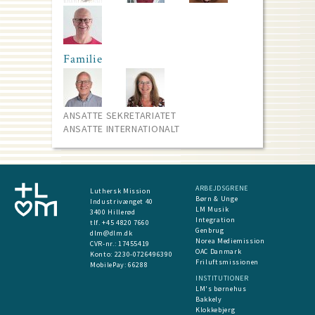
Familie
ANSATTE SEKRETARIATET
ANSATTE INTERNATIONALT
ARBEJDSGRENE
Luthersk Mission
Børn & Unge
Industrivænget 40
LM Musik
3400 Hillerød
Integration
tlf. +45 4820 7660
Genbrug
dlm@dlm.dk
Norea Mediemission
CVR-nr.: 17455419
OAC Danmark
​Konto:
2230-0726496390
Friluftsmissionen
MobilePay:
66288
INSTITUTIONER
LM's børnehus
Bakkely
Klokkebjerg