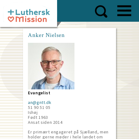
Skip
to
main
content
Anker Nielsen
Evangelist
an@gntt.dk
51 90 51 05
Ishøj
Født 1963
Ansat siden
2014
Er primært engageret på Sjælland, men
holder gerne møder i hele landet om