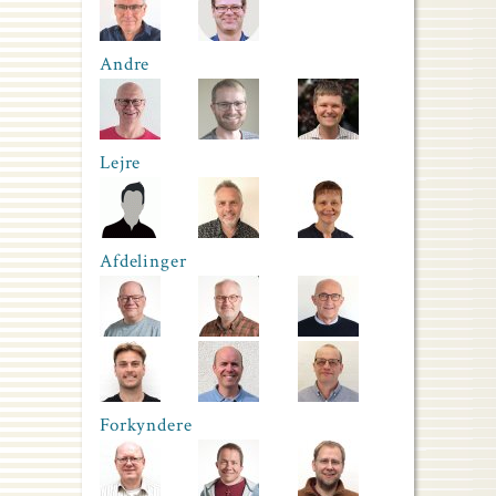
Andre
Lejre
Afdelinger
Forkyndere