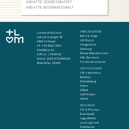
ANSATTE SEKRETARIATET
ANSATTE INTERNATIONALT
ARBEJDSGRENE
Luthersk Mission
Børn & Unge
Industrivænget 40
LM Musik
3400 Hillerød
Integration
tlf. +45 4820 7660
Genbrug
dlm@dlm.dk
Norea Mediemission
CVR-nr.: 17455419
OAC Danmark
​Konto:
2230-0726496390
Friluftsmissionen
MobilePay:
66288
INSTITUTIONER
LM's børnehus
Bakkely
Klokkebjerg
Arken
Håbet
Café Kilden
Skoler
RESURSER
Tro & Mission
Budskabet
LogosMedia
Lyset og Livet
Nodebasen