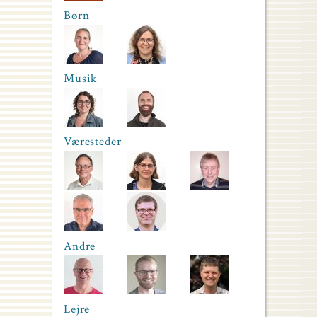
Børn
Musik
Væresteder
Andre
Lejre