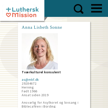
Skip
to
main
content
Anna Lisbeth Sonne
Tværkulturel konsulent
as@mkf.dk
29284672
Herning
Født 1966
Ansat siden
2019
Ansvarlig for Asylkoret og lovsang i
Biblecaféen i Bording