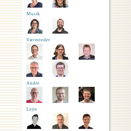
Musik
Væresteder
Andre
Lejre