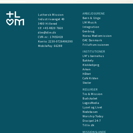
ARBEJDSGRENE
Luthersk Mission
Børn & Unge
Industrivænget 40
LM Musik
3400 Hillerød
Integration
tlf. +45 4820 7660
Genbrug
dlm@dlm.dk
Norea Mediemission
CVR-nr.: 17455419
OAC Danmark
​Konto:
2230-0726496390
Friluftsmissionen
MobilePay:
66288
INSTITUTIONER
LM's børnehus
Bakkely
Klokkebjerg
Arken
Håbet
Café Kilden
Skoler
RESURSER
Tro & Mission
Budskabet
LogosMedia
Lyset og Livet
Nodebasen
Worship Today
Discipel 24-7
Tilliv.dk
MISSIONSLANDE