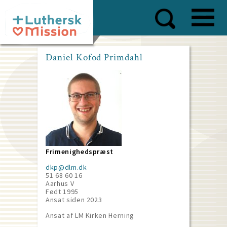
Skip
to
main
content
Daniel Kofod Primdahl
Frimenighedspræst
dkp@dlm.dk
51 68 60 16
Aarhus V
Født 1995
Ansat siden
2023
Ansat af LM Kirken Herning