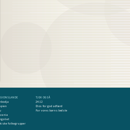
SSIONSLANDE
TJEK OGSÅ
mbodja
24:12
opien
Etos for god adfærd
u
For vores børns bedste
nzania
goliet
kiske folkegrupper