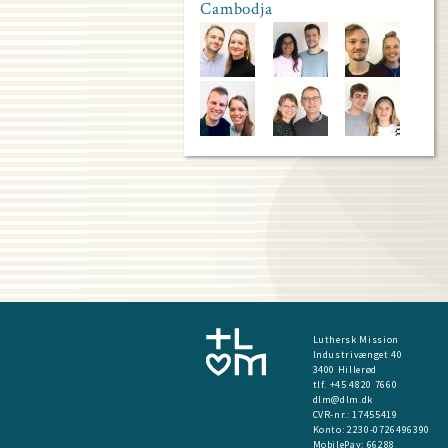
Cambodja
Luthersk Mission
Industrivænget 40
3400 Hillerød
tlf. +45 4820 7660
dlm@dlm.dk
CVR-nr.: 17455419
​Konto:
2230-0726496390
MobilePay:
66288