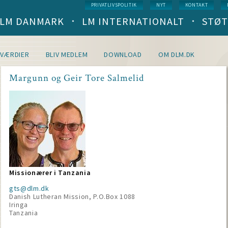
Service
PRIVATLIVSPOLITIK
NYT
KONTAKT
menu
LM DANMARK
LM INTERNATIONALT
STØT
Main
navigation
(level
1)
VÆRDIER
BLIV MEDLEM
DOWNLOAD
OM DLM.DK
Margunn og Geir Tore Salmelid
Missionærer i Tanzania
gts@dlm.dk
Danish Lutheran Mission, P.O.Box 1088
Iringa
Tanzania