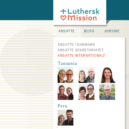
Skip
to
main
content
Idevels
ANSATTE
BLOG
JOBSIDE
pane
main
menu
ANSATTE I DANMARK
about
ANSATTE SEKRETARIATET
us
ANSATTE INTERNATIONALT
Tanzania
Peru