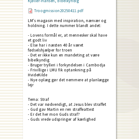
Kjøller-Hansen, bibelkyndig
Troogmission20250411.pdf
LM's magasin med inspiration, nærvær og
holdning. I dette nummer blandt andet:
- Lovens formål er, at mennesker skal have
et godt liv
- Else har i næsten 40 år været
fødselshjælper for troen
- Det er ikke kun en mandeting at være
bibelkyndig
- Bruger trylleri i forkyndelsen i Cambodja
- Frivillige i LMU fik optankning på
HvideKilde
- Nye oplæg gør det nemmere at planlægge
lejr
Tema: Straf
- Det var nødvendigt, at Jesus blev straffet
- Gud gav Martin en ren straffeattest
- Er det her mon Guds straf?
- Guds vrede udspringer af kærlighed