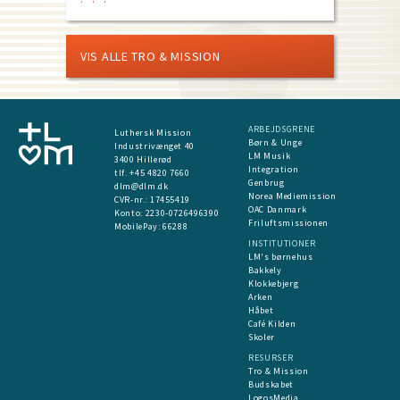
VIS ALLE TRO & MISSION
ARBEJDSGRENE
Luthersk Mission
Børn & Unge
Industrivænget 40
LM Musik
3400 Hillerød
Integration
tlf. +45 4820 7660
Genbrug
dlm@dlm.dk
Norea Mediemission
CVR-nr.: 17455419
OAC Danmark
​Konto:
2230-0726496390
Friluftsmissionen
MobilePay:
66288
INSTITUTIONER
LM's børnehus
Bakkely
Klokkebjerg
Arken
Håbet
Café Kilden
Skoler
RESURSER
Tro & Mission
Budskabet
LogosMedia