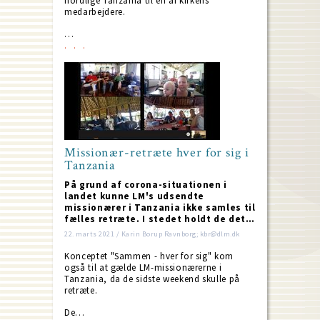
nordlige Tanzania til en af kirkens
medarbejdere.
…
Missionær-retræte hver for sig i
Tanzania
På grund af corona-situationen i
landet kunne LM's udsendte
missionærer i Tanzania ikke samles til
fælles retræte. I stedet holdt de det…
22. marts 2021 / Karin Borup Ravnborg; kbr@dlm.dk
Konceptet "Sammen - hver for sig" kom
også til at gælde LM-missionærerne i
Tanzania, da de sidste weekend skulle på
retræte.
De…