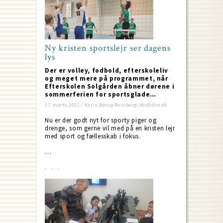
Ny kristen sportslejr ser dagens
lys
Der er volley, fodbold, efterskoleliv
og meget mere på programmet, når
Efterskolen Solgården åbner dørene i
sommerferien for sportsglade…
17. marts 2021 / Karin Borup Ravnborg; kbr@dlm.dk
Nu er der godt nyt for sporty piger og
drenge, som gerne vil med på en kristen lejr
med sport og fællesskab i fokus.
…