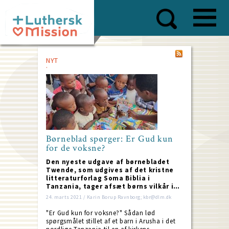
Skip
to
main
content
NYT
Børneblad spørger: Er Gud kun
for de voksne?
Den nyeste udgave af børnebladet
Twende, som udgives af det kristne
litteraturforlag Soma Biblia i
Tanzania, tager afsæt børns vilkår i…
24. marts 2021 / Karin Borup Ravnborg; kbr@dlm.dk
"Er Gud kun for voksne?" Sådan lød
spørgsmålet stillet af et barn i Arusha i det