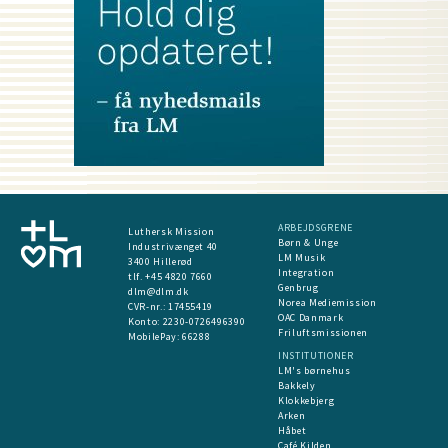
ARBEJDSGRENE
Luthersk Mission
Børn & Unge
Industrivænget 40
LM Musik
3400 Hillerød
Integration
tlf. +45 4820 7660
Genbrug
dlm@dlm.dk
Norea Mediemission
CVR-nr.: 17455419
OAC Danmark
​Konto:
2230-0726496390
Friluftsmissionen
MobilePay:
66288
INSTITUTIONER
LM's børnehus
Bakkely
Klokkebjerg
Arken
Håbet
Café Kilden