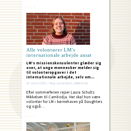
Alle volontører LM’s
internationale arbejde ansat
LM’s missionskonsulenter glæder sig
over, at unge mennesker melder sig
til volontøropgaver i det
internationale arbejde, selv om…
19. marts 2021 / Kaja Lauterbach, kl@dlm.dk
Efter sommerferien rejser Laura Schultz
Mikkelsen til Cambodja. Her skal hun være
volontør for LM i børnehaven på Daughters
og også…