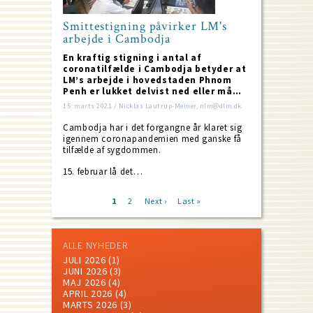
Smittestigning påvirker LM's
arbejde i Cambodja
En kraftig stigning i antal af
coronatilfælde i Cambodja betyder at
LM’s arbejde i hovedstaden Phnom
Penh er lukket delvist ned eller må…
15. marts 2021 / Nicklas Lautrup-Meiner, nlm@dlm.dk
Cambodja har i det forgangne år klaret sig
igennem coronapandemien med ganske få
tilfælde af sygdommen.
15. februar lå det…
Current
1
Page
2
Next
Next ›
Last
Last »
page
page
page
Pagination
ALLE NYHEDER
JULI 2026
(1)
JUNI 2026
(3)
MAJ 2026
(4)
APRIL 2026
(4)
MARTS 2026
(3)