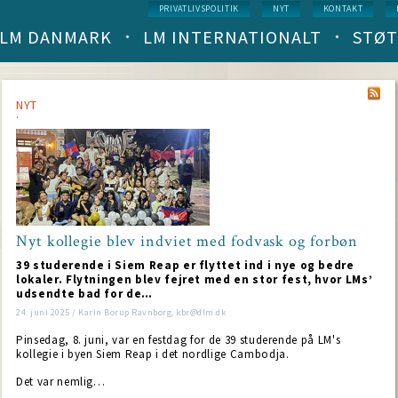
Service
PRIVATLIVSPOLITIK
NYT
KONTAKT
menu
LM DANMARK
LM INTERNATIONALT
STØT
Main
navigation
(level
1)
NYT
Nyt kollegie blev indviet med fodvask og forbøn
39 studerende i Siem Reap er flyttet ind i nye og bedre
lokaler. Flytningen blev fejret med en stor fest, hvor LMs’
udsendte bad for de…
24. juni 2025 / Karin Borup Ravnborg, kbr@dlm.dk
Pinsedag, 8. juni, var en festdag for de 39 studerende på LM's
kollegie i byen Siem Reap i det nordlige Cambodja.
Det var nemlig…