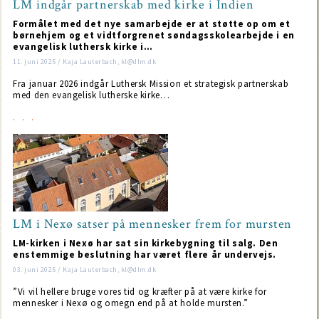
LM indgår partnerskab med kirke i Indien
Formålet med det nye samarbejde er at støtte op om et
børnehjem og et vidtforgrenet søndagsskolearbejde i en
evangelisk luthersk kirke i…
11. juni 2025 / Kaja Lauterbach, kl@dlm.dk
Fra januar 2026 indgår Luthersk Mission et strategisk partnerskab
med den evangelisk lutherske kirke…
LM i Nexø satser på mennesker frem for mursten
LM-kirken i Nexø har sat sin kirkebygning til salg. Den
enstemmige beslutning har været flere år undervejs.
03. juni 2025 / Kaja Lauterbach, kl@dlm.dk
”Vi vil hellere bruge vores tid og kræfter på at være kirke for
mennesker i Nexø og omegn end på at holde mursten.”