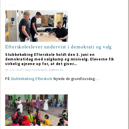
Efterskoleelever undervist i demokrati og valg
Stubbekøbing Efterskole holdt den 3. juni en
demokratidag med valgkamp og minivalg. Eleverne fik
virkelig øjnene op for, at det giver…
20. juni 2025 / Kaja Lauterbach, kl@dlm.dk
På
Stubbekøbing Efterskole
fejrede de grundlovsdag…