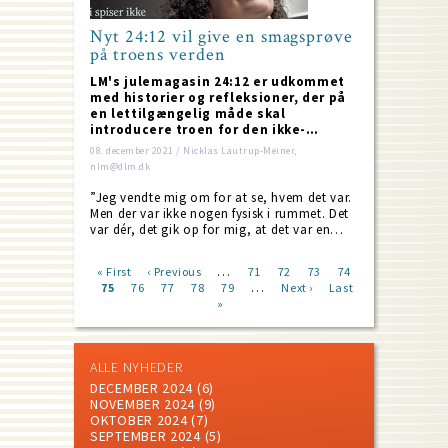
Nyt 24:12 vil give en smagsprøve
på troens verden
LM's julemagasin 24:12 er udkommet
med historier og refleksioner, der på
en lettilgængelig måde skal
introducere troen for den ikke-…
08. december 2021 / Nicklas Lautrup-Meiner,
nlm@dlm.dk
”Jeg vendte mig om for at se, hvem det var.
Men der var ikke nogen fysisk i rummet. Det
var dér, det gik op for mig, at det var en…
…
First
« First
Previous
‹ Previous
Page
71
Page
72
Page
73
Page
74
…
page
Current
75
Page
76
page
Page
77
Page
78
Page
79
Next
Next ›
Last
Last
Pagination
page
»
page
page
ALLE NYHEDER
DECEMBER 2024
(6)
NOVEMBER 2024
(9)
OKTOBER 2024
(7)
SEPTEMBER 2024
(5)