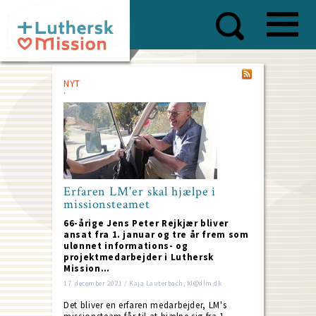
Skip
to
main
content
NYT
Erfaren LM'er skal hjælpe i
missionsteamet
66-årige Jens Peter Rejkjær bliver
ansat fra 1. januar og tre år frem som
ulønnet informations- og
projektmedarbejder i Luthersk
Mission…
17. december 2021 / Kaja Lauterbach, kl@dlm.dk
Det bliver en erfaren medarbejder, LM's