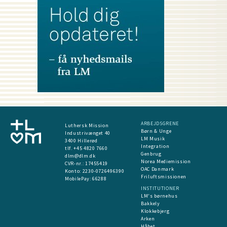
ARBEJDSGRENE
Luthersk Mission
Børn & Unge
Industrivænget 40
LM Musik
3400 Hillerød
Integration
tlf. +45 4820 7660
Genbrug
dlm@dlm.dk
Norea Mediemission
CVR-nr.: 17455419
OAC Danmark
​Konto:
2230-0726496390
Friluftsmissionen
MobilePay:
66288
INSTITUTIONER
LM's børnehus
Bakkely
Klokkebjerg
Arken
Håbet