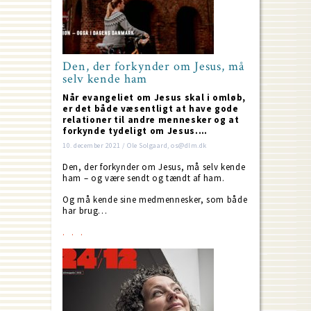
Den, der forkynder om Jesus, må
selv kende ham
Når evangeliet om Jesus skal i omløb,
er det både væsentligt at have gode
relationer til andre mennesker og at
forkynde tydeligt om Jesus.…
10. december 2021 / Ole Solgaard, os@dlm.dk
Den, der forkynder om Jesus, må selv kende
ham – og være sendt og tændt af ham.
Og må kende sine medmennesker, som både
har brug…