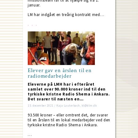
missionsteam får til at hjælpe sig fra 1.
januar.
LM har indgået en treårig kontrakt med…
Elever gav en årsløn til en
radiomedarbejder
Eleverne på LMH har i efteråret
samlet over 90.000 kroner ind til den
tyrkiske kristne Radio Shema i Ankara.
Det svarer til næsten en…
15. december 2021 / Kaja Lauterbach, kl@dlm.dk
93.500 kroner – eller omtrent det, der svarer
til en årsløn til en lokal medarbejder ved den
tyrkiske kristne Radio Shema i Ankara.
…