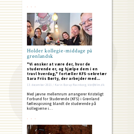
Holder kollegie-middage på
grønlandsk
"Vi ønsker at være der, hvor de
studerende er, og hjælpe dem i en
travl hverdag," fortæller KFS-sekretær
Sara Friis Børty, der arbejder med…
13. december 2021 / Karin Borup Ravnborg; kbr@dlm.dk
Med jævne mellemrum arrangerer Kristeligt
Forbund for Studerende (KFS) i Grønland
fællesspisning blandt de studerende på
kollegierne i…