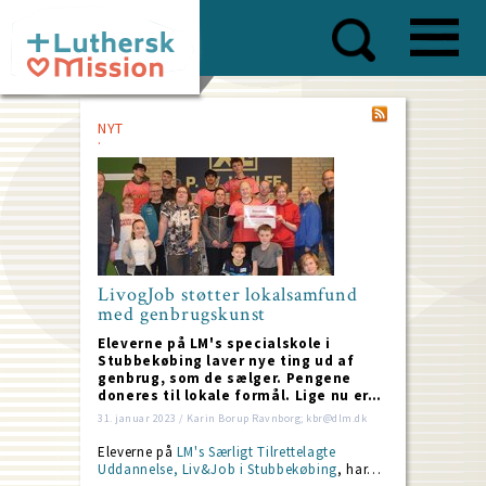
Skip
to
main
content
NYT
LivogJob støtter lokalsamfund
med genbrugskunst
Eleverne på LM's specialskole i
Stubbekøbing laver nye ting ud af
genbrug, som de sælger. Pengene
doneres til lokale formål. Lige nu er…
31. januar 2023 / Karin Borup Ravnborg; kbr@dlm.dk
Eleverne på
LM's Særligt Tilrettelagte
Uddannelse, Liv&Job i Stubbekøbing
, har…