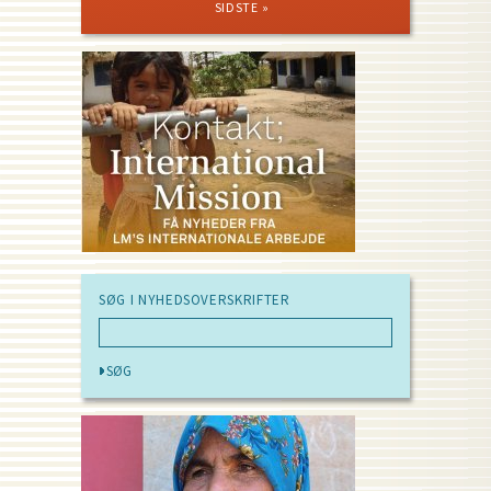
PAGE
PAGE
PAGE
Pagination
SIDSTE »
SØG I NYHEDSOVERSKRIFTER