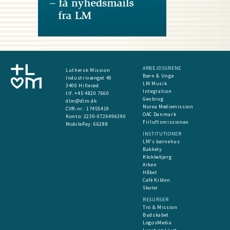
ARBEJDSGRENE
Luthersk Mission
Børn & Unge
Industrivænget 40
LM Musik
3400 Hillerød
Integration
tlf. +45 4820 7660
Genbrug
dlm@dlm.dk
Norea Mediemission
CVR-nr.: 17455419
OAC Danmark
​Konto:
2230-0726496390
Friluftsmissionen
MobilePay:
66288
INSTITUTIONER
LM's børnehus
Bakkely
Klokkebjerg
Arken
Håbet
Café Kilden
Skoler
RESURSER
Tro & Mission
Budskabet
LogosMedia