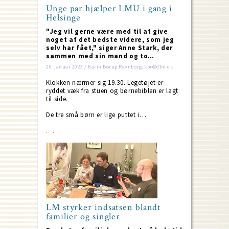
Unge par hjælper LMU i gang i
Helsinge
"Jeg vil gerne være med til at give
noget af det bedste videre, som jeg
selv har fået," siger Anne Stark, der
sammen med sin mand og to…
20. januar 2023 / Karin Borup Ravnborg; kbr@dlm.dk
Klokken nærmer sig 19.30. Legetøjet er
ryddet væk fra stuen og børnebiblen er lagt
til side.
De tre små børn er lige puttet i…
LM styrker indsatsen blandt
familier og singler