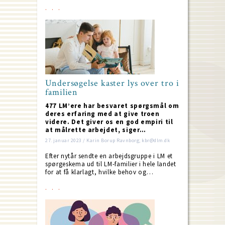
Undersøgelse kaster lys over tro i
familien
477 LM’ere har besvaret spørgsmål om
deres erfaring med at give troen
videre. Det giver os en god empiri til
at målrette arbejdet, siger…
27. januar 2023 / Karin Borup Ravnborg; kbr@dlm.dk
Efter nytår sendte en arbejdsgruppe i LM et
spørgeskema ud til LM-familier i hele landet
for at få klarlagt, hvilke behov og…