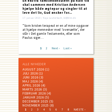
En ekstra familiekonsulent på halv tid
skal sammen med Kristian Andersen
hjælpe både ægtepar og singler til at
leve det liv, Gud ønsker for…
17. januar 2023 / Kaja Lauterbach, kl@dlm.dk
”Som kristen terapeut er en af mine opgaver
at hjælpe mennesker med ’oversætte’, der
står i Det gamle Testamente, eller som
Paulus siger…
Current
1
Page
2
Next
Next ›
Last
Last »
page
page
page
Pagination
ALLE NYHEDER
AUGUST 2026
(1)
JULI 2026
(1)
JUNI 2026
(3)
MAJ 2026
(4)
APRIL 2026
(4)
MARTS 2026
(3)
FEBRUAR 2026
(4)
JANUAR 2026
(5)
DECEMBER 2025
(5)
NOVEMBER 2025
(8)
CURRENT
PAGE
PAGE
PAGE
PAGE
PAGE
PAGE
PAGE
NEXT
LAST
1
2
3
4
5
6
7
8
NÆSTE ›