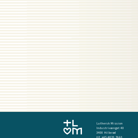
Luthersk Mission
Industrivænget 40
3400 Hillerød
tlf. +45 4820 7660