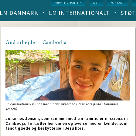
Service
PRIVATLIVSPOLITIK
NYT
KONTAKT
menu
LM DANMARK
LM INTERNATIONALT
STØT
Main
navigation
(level
1)
Gud arbejder i Cambodja
En cambodjansk kvinde har fundet sikkerhed i Jesu kors (Foto: Johannes
Jensen)
Johannes Jensen, som sammen med sin familie er missionær i
Cambodja, fortæller her om en oplevelse med en kvinde, som
fandt glæde og beskyttelse i Jesu kors.