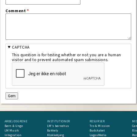
Comment
*
CAPTCHA
This question is for testing whether or not you are a human
visitor and to prevent automated spam submissions.
ARBEJDSGRENE
INSTITUTIONER
RESURSER
MI
Børn & Unge
LM's børnehus
Tro & Mission
Ca
LM Musik
Bakkely
Budskabet
Eti
Integration
Klokkebjerg
LogosMedia
Per