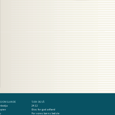
SSIONSLANDE
TJEK OGSÅ
mbodja
24:12
opien
Etos for god adfærd
u
For vores børns bedste