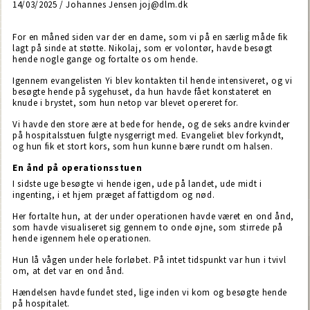
14/03/2025 / Johannes Jensen joj@dlm.dk
For en måned siden var der en dame, som vi på en særlig måde fik
lagt på sinde at støtte. Nikolaj, som er volontør, havde besøgt
hende nogle gange og fortalte os om hende.
Igennem evangelisten Yi blev kontakten til hende intensiveret, og vi
besøgte hende på sygehuset, da hun havde fået konstateret en
knude i brystet, som hun netop var blevet opereret for.
Vi havde den store ære at bede for hende, og de seks andre kvinder
på hospitalsstuen fulgte nysgerrigt med. Evangeliet blev forkyndt,
og hun fik et stort kors, som hun kunne bære rundt om halsen.
En ånd på operationsstuen
I sidste uge besøgte vi hende igen, ude på landet, ude midt i
ingenting, i et hjem præget af fattigdom og nød.
Her fortalte hun, at der under operationen havde været en ond ånd,
som havde visualiseret sig gennem to onde øjne, som stirrede på
hende igennem hele operationen.
Hun lå vågen under hele forløbet. På intet tidspunkt var hun i tvivl
om, at det var en ond ånd.
Hændelsen havde fundet sted, lige inden vi kom og besøgte hende
på hospitalet.