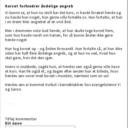
Korset forhindrer åndelige angreb
Vi kunne se, at hun nu stolt bar det kors, vi havde foræret hende og
nu havde hun noget, hun gerne ville fortælle os. Hun fortalte, at hun
i en drøm blev angrebet af en ond ånd.
Men i drømmen viste Gud hende, at hun skulle tage korset frem,
som hun havde rundt om halsen, for så kunne ånden ikke gøre
hende noget.
Hun tog korset op - og ånden forsvandt. Hun fortalte så, at hun ikke
siden har haft flere åndelige angreb, og at hun nu ved, hvad hun
skal gøre, hvis det sker igen.
Imens vi snakkede, sagde hun, at hendes søn også gerne ville have
et kors. Han fik også ét, og dagen efter sender hun et billede, hvor
hendes søn sover med korset i munden, nærmest som en sut.
Hendes søn er kommet trofast i børneklubben hos evangelisterne Yi
og Saron.
Tilføj kommentar
Dit navn