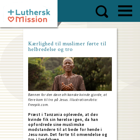
Skip
to
main
content
Kærlighed til muslimer førte til
helbredelse og tro
Bønnen for den døve afrikanske kvinde gjorde, at
flere kom til tro på Jesus. Illustrationsfoto:
Freepik.com.
Præst i Tanzania oplevede, at døv
kvinde fik sin hørelse igen, da han
opfordrede sine muslimske
modstandere til at bede for hende i
Jesu navn. Det førte til omvendelse og
tro i landsbyen