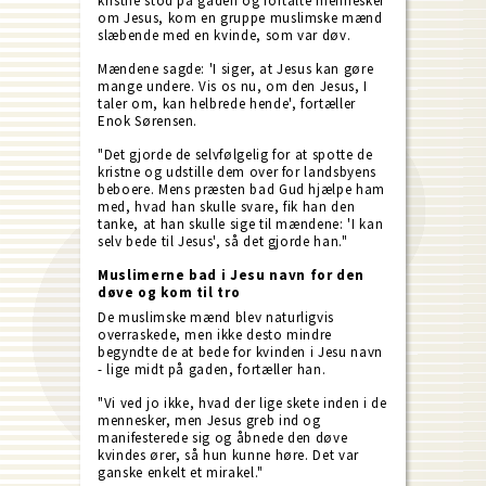
kristne stod på gaden og fortalte mennesker
om Jesus, kom en gruppe muslimske mænd
slæbende med en kvinde, som var døv.
Mændene sagde: 'I siger, at Jesus kan gøre
mange undere. Vis os nu, om den Jesus, I
taler om, kan helbrede hende', fortæller
Enok Sørensen.
"Det gjorde de selvfølgelig for at spotte de
kristne og udstille dem over for landsbyens
beboere. Mens præsten bad Gud hjælpe ham
med, hvad han skulle svare, fik han den
tanke, at han skulle sige til mændene: 'I kan
selv bede til Jesus', så det gjorde han."
Muslimerne bad i Jesu navn for den
døve og kom til tro
De muslimske mænd blev naturligvis
overraskede, men ikke desto mindre
begyndte de at bede for kvinden i Jesu navn
- lige midt på gaden, fortæller han.
"Vi ved jo ikke, hvad der lige skete inden i de
mennesker, men Jesus greb ind og
manifesterede sig og åbnede den døve
kvindes ører, så hun kunne høre. Det var
ganske enkelt et mirakel."