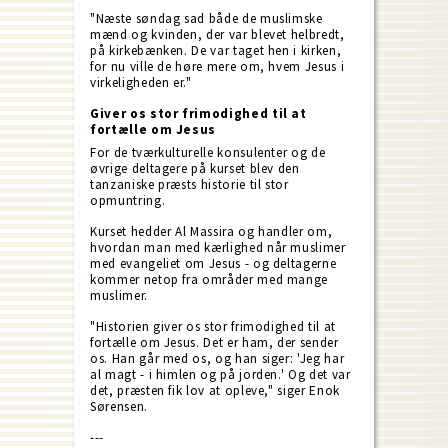
"Næste søndag sad både de muslimske
mænd og kvinden, der var blevet helbredt,
på kirkebænken. De var taget hen i kirken,
for nu ville de høre mere om, hvem Jesus i
virkeligheden er."
Giver os stor frimodighed til at
fortælle om Jesus
For de tværkulturelle konsulenter og de
øvrige deltagere på kurset blev den
tanzaniske præsts historie til stor
opmuntring.
Kurset hedder Al Massira og handler om,
hvordan man med kærlighed når muslimer
med evangeliet om Jesus - og deltagerne
kommer netop fra områder med mange
muslimer.
"Historien giver os stor frimodighed til at
fortælle om Jesus. Det er ham, der sender
os. Han går med os, og han siger: 'Jeg har
al magt - i himlen og på jorden.' Og det var
det, præsten fik lov at opleve," siger Enok
Sørensen.
---