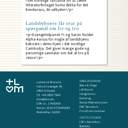
i det nordlige Tanzania for at takke
litteraturforlaget Soma Biblia for det
brevkursus, de udbyder</p>
Landsbyboere får svar på
spørgsmål om liv og tro
<p>Evangelistparret Yi og Saron holder
Alpha-kursus for nogle af landsbyens
beboere i deres hjem i det nordlige
Cambodja. Det giver mange gode og
personlige samtaler om det at tro på
Jesus</p>
ARBEJDSGRENE
Luthersk Mission
Børn & Unge
Industrivænget 40
LM Musik
3400 Hillerød
Integration
tlf. +45 4820 7660
Genbrug
dlm@dlm.dk
Norea Mediemission
CVR-nr.: 17455419
OAC Danmark
​Konto:
2230-0726496390
Friluftsmissionen
MobilePay:
66288
INSTITUTIONER
LM's børnehus
Bakkely