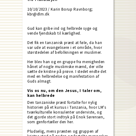
10/10/2023 / Karin Borup Ravnborg;
kbr@dlm.dk
Gud kan gribe ind og helbrede syge og
vende fjendskab til kærlighed.
Det fik en tanzanisk præst at føle, da han
var ude at evangelisere i et område, hvor
størstedelen af befolkningen er muslimer.
Her blev han og en gruppe fra menigheden
hånet af nogle muslimske mænd, der ville
sætte de kristne på prøve. I stedet endte det
med en helbredelse og manifestation af
Guds almagt.
Vis os nu, om den Jesus, I taler om,
kan helbrede
Den tanzaniske præst fortalte for nylig
historien på et kursus i Tanzania, hvor LM's
tværkulturelle konsulenter underviste, og
det gjorde stort indtryk på Enok Sørensen,
som genfortæller den her.
Pludselig, mens præsten og gruppen af