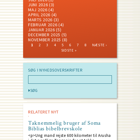
JUNI 2026
(3)
MAJ 2026
(4)
APRIL 2026
(4)
MARTS 2026
(3)
FEBRUAR 2026
(4)
JANUAR 2026
(5)
DECEMBER 2025
(5)
NOVEMBER 2025
(8)
CURRENT
PAGE
PAGE
PAGE
PAGE
PAGE
PAGE
PAGE
NEXT
LAST
1
2
3
4
5
6
7
8
NÆSTE ›
PAGE
PAGE
PAGE
Pagination
SIDSTE »
SØG I NYHEDSOVERSKRIFTER
RELATERET NYT
Taknemmelig bruger af Soma
Biblias bibelbrevskole
<p>Ung mand rejste 600 kilometer til Arusha