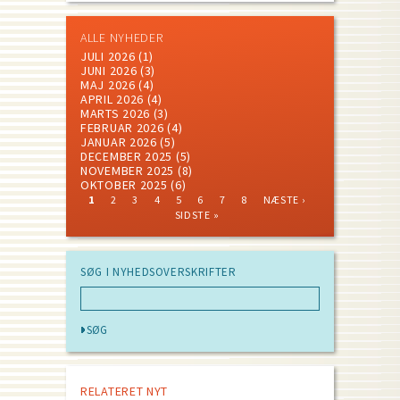
ALLE NYHEDER
JULI 2026
(1)
JUNI 2026
(3)
MAJ 2026
(4)
APRIL 2026
(4)
MARTS 2026
(3)
FEBRUAR 2026
(4)
JANUAR 2026
(5)
DECEMBER 2025
(5)
NOVEMBER 2025
(8)
OKTOBER 2025
(6)
CURRENT
PAGE
PAGE
PAGE
PAGE
PAGE
PAGE
PAGE
NEXT
LAST
1
2
3
4
5
6
7
8
NÆSTE ›
PAGE
PAGE
PAGE
Pagination
SIDSTE »
SØG I NYHEDSOVERSKRIFTER
RELATERET NYT