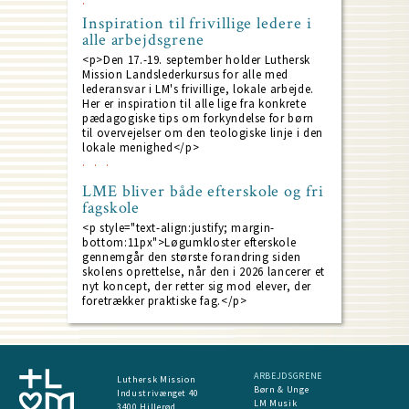
Inspiration til frivillige ledere i
alle arbejdsgrene
<p>Den 17.-19. september holder Luthersk
Mission Landslederkursus for alle med
lederansvar i LM's frivillige, lokale arbejde.
Her er inspiration til alle lige fra konkrete
pædagogiske tips om forkyndelse for børn
til overvejelser om den teologiske linje i den
lokale menighed</p>
LME bliver både efterskole og fri
fagskole
<p style="text-align:justify; margin-
bottom:11px">Løgumkloster efterskole
gennemgår den største forandring siden
skolens oprettelse, når den i 2026 lancerer et
nyt koncept, der retter sig mod elever, der
foretrækker praktiske fag.</p>
ARBEJDSGRENE
Luthersk Mission
Børn & Unge
Industrivænget 40
LM Musik
3400 Hillerød