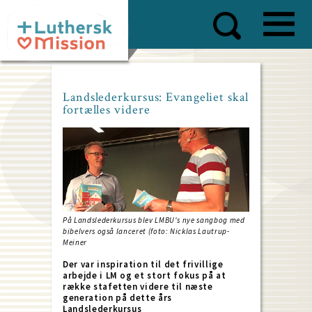
Skip
to
main
content
Landslederkursus: Evangeliet skal
fortælles videre
På Landslederkursus blev LMBU's nye sangbog med
bibelvers også lanceret (foto: Nicklas Lautrup-
Meiner
Der var inspiration til det frivillige
arbejde i LM og et stort fokus på at
række stafetten videre til næste
generation på dette års
Landslederkursus