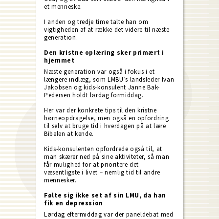
et menneske.
I anden og tredje time talte han om
vigtigheden af at række det videre til næste
generation.
Den kristne oplæring sker primært i
hjemmet
Næste generation var også i fokus i et
længere indlæg, som LMBU’s landsleder Ivan
Jakobsen og kids-konsulent Janne Bak-
Pedersen holdt lørdag formiddag.
Her var der konkrete tips til den kristne
børneopdragelse, men også en opfordring
til selv at bruge tid i hverdagen på at lære
Bibelen at kende.
Kids-konsulenten opfordrede også til, at
man skærer ned på sine aktiviteter, så man
får mulighed for at prioritere det
væsentligste i livet – nemlig tid til andre
mennesker.
Følte sig ikke set af sin LMU, da han
fik en depression
Lørdag eftermiddag var der paneldebat med