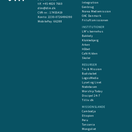
Integration
tlf. +45 4820 7660
Genbrug
dlm@dlm.dk
Norea Mediemission
CVR-nr.: 17455419
OAC Danmark
​Konto:
2230-0726496390
Friluftsmissionen
MobilePay:
66288
INSTITUTIONER
LM's børnehus
Bakkely
Klokkebjerg
Arken
Håbet
Café Kilden
Skoler
RESURSER
Tro & Mission
Budskabet
LogosMedia
Lyset og Livet
Nodebasen
Worship Today
Discipel 24-7
Tilliv.dk
MISSIONSLANDE
Cambodja
Etiopien
Peru
Tanzania
Mongoliet