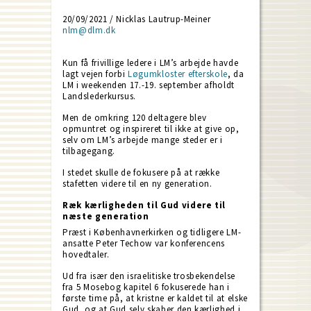
20/09/2021 / Nicklas Lautrup-Meiner
nlm@dlm.dk
Kun få frivillige ledere i LM’s arbejde havde
lagt vejen forbi
Løgumkloster efterskole
, da
LM i weekenden 17.-19. september afholdt
Landslederkursus.
Men de omkring 120 deltagere blev
opmuntret og inspireret til ikke at give op,
selv om LM’s arbejde mange steder er i
tilbagegang.
I stedet skulle de fokusere på at række
stafetten videre til en ny generation.
Ræk kærligheden til Gud videre til
næste generation
Præst i Københavnerkirken og tidligere LM-
ansatte Peter Techow var konferencens
hovedtaler.
Ud fra især den israelitiske trosbekendelse
fra 5 Mosebog kapitel 6 fokuserede han i
første time på, at kristne er kaldet til at elske
Gud, og at Gud selv skaber den kærlighed i