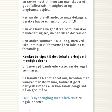
en række input til, hvordan man skaber et
godt fællesskab i menigheden og
ungdomsarbejdet.
Her var der blandt andet to unge deltagere,
der ikke havde et nært forhold til LM.
Den ene havde valgt det fra, fordi han ikke
havde følt sig set, da han fik en depression.
Den anden kommer i LMU i dag, men ved
ikke, om hun vil fortsætte i den lokale LM-
forsamling.
Konkrete tips til det lokale arbejde i
menighederne
Undervejs på Landslederkurset var der også
seminarer.
De handlede blandt andet om, hvordan man
varierer mødeformerne, holder et godt
bestyrelsesmøde eller kan samle penge ind
på en god måde.
LMBU’s nye sangbog med bibelvers
blev
også lanceret.