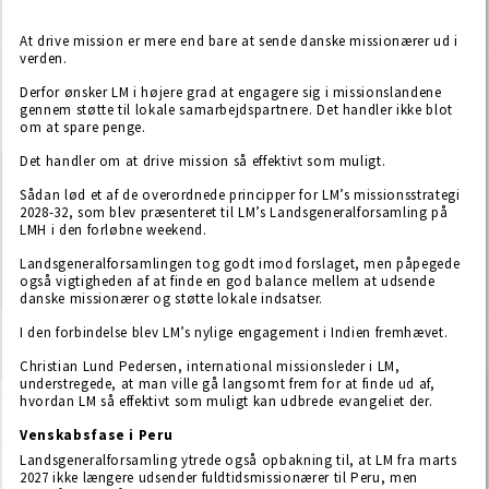
At drive mission er mere end bare at sende danske missionærer ud i
verden.
Derfor ønsker LM i højere grad at engagere sig i missionslandene
gennem støtte til lokale samarbejdspartnere. Det handler ikke blot
om at spare penge.
Det handler om at drive mission så effektivt som muligt.
Sådan lød et af de overordnede principper for LM’s missionsstrategi
2028-32, som blev præsenteret til LM’s Landsgeneralforsamling på
LMH i den forløbne weekend.
Landsgeneralforsamlingen tog godt imod forslaget, men påpegede
også vigtigheden af at finde en god balance mellem at udsende
danske missionærer og støtte lokale indsatser.
I den forbindelse blev LM’s nylige engagement i Indien fremhævet.
Christian Lund Pedersen, international missionsleder i LM,
understregede, at man ville gå langsomt frem for at finde ud af,
hvordan LM så effektivt som muligt kan udbrede evangeliet der.
Venskabsfase i Peru
Landsgeneralforsamling ytrede også opbakning til, at LM fra marts
2027 ikke længere udsender fuldtidsmissionærer til Peru, men