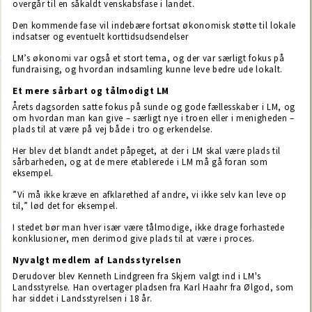
overgår til en såkaldt venskabsfase i landet.
Den kommende fase vil indebære fortsat økonomisk støtte til lokale
indsatser og eventuelt korttidsudsendelser
LM’s økonomi var også et stort tema, og der var særligt fokus på
fundraising, og hvordan indsamling kunne leve bedre ude lokalt.
Et mere sårbart og tålmodigt LM
Årets dagsorden satte fokus på sunde og gode fællesskaber i LM, og
om hvordan man kan give – særligt nye i troen eller i menigheden –
plads til at være på vej både i tro og erkendelse.
Her blev det blandt andet påpeget, at der i LM skal være plads til
sårbarheden, og at de mere etablerede i LM må gå foran som
eksempel.
”Vi må ikke kræve en afklarethed af andre, vi ikke selv kan leve op
til,” lød det for eksempel.
I stedet bør man hver især være tålmodige, ikke drage forhastede
konklusioner, men derimod give plads til at være i proces.
Nyvalgt medlem af Landsstyrelsen
Derudover blev Kenneth Lindgreen fra Skjern valgt ind i LM's
Landsstyrelse. Han overtager pladsen fra Karl Haahr fra Ølgod, som
har siddet i Landsstyrelsen i 18 år.