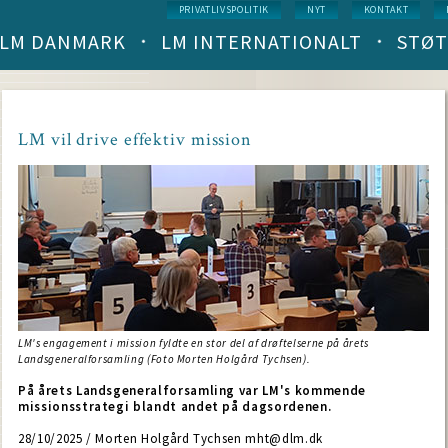
Service
PRIVATLIVSPOLITIK
NYT
KONTAKT
menu
LM DANMARK
LM INTERNATIONALT
STØT
Main
navigation
(level
1)
LM vil drive effektiv mission
LM's engagement i mission fyldte en stor del af drøftelserne på årets
Landsgeneralforsamling (Foto Morten Holgård Tychsen).
På årets Landsgeneralforsamling var LM's kommende
missionsstrategi blandt andet på dagsordenen.
28/10/2025 / Morten Holgård Tychsen mht@dlm.dk