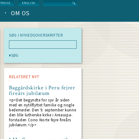
Search
PRESSE
ENGLISH
OM OS
SØG I NYHEDSOVERSKRIFTER
RELATERET NYT
Baggårdskirke i Peru fejrer
fireårs jubilæum
<p>Det begyndte for syv år siden
med en nytilflyttet familie og nogle
bedemøder. Den 9. september kunne
den lille lutherske kirke i Areauipa-
forstaden Cono Norte fejre fireårs
jubilæum.</p>