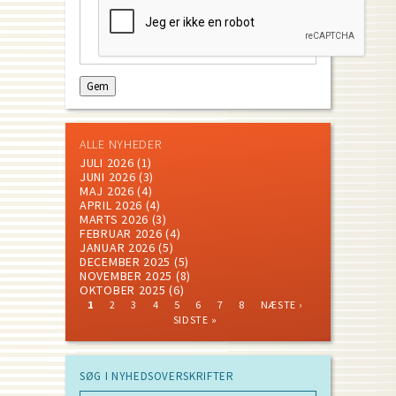
ALLE NYHEDER
JULI 2026
(1)
JUNI 2026
(3)
MAJ 2026
(4)
APRIL 2026
(4)
MARTS 2026
(3)
FEBRUAR 2026
(4)
JANUAR 2026
(5)
DECEMBER 2025
(5)
NOVEMBER 2025
(8)
OKTOBER 2025
(6)
CURRENT
PAGE
PAGE
PAGE
PAGE
PAGE
PAGE
PAGE
NEXT
LAST
1
2
3
4
5
6
7
8
NÆSTE ›
PAGE
PAGE
PAGE
Pagination
SIDSTE »
SØG I NYHEDSOVERSKRIFTER