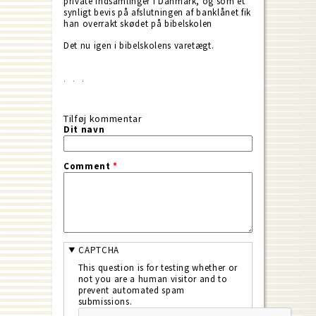
private indsamlinger i Danmark, og som et
synligt bevis på afslutningen af banklånet fik
han overrakt skødet på bibelskolen
Det nu igen i bibelskolens varetægt.
Tilføj kommentar
Dit navn
Comment
*
CAPTCHA
This question is for testing whether or
not you are a human visitor and to
prevent automated spam
submissions.