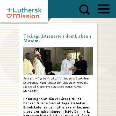
Skip
to
main
content
Takkegudstjeneste i domkirken i
Musoma
Som et synligt bevis på afslutningen af banklånet
fik bibelskoleleder Erik Haahr Andersen overrakt
skødet på Kiabakari Bibelskole (Foto: Kjersti
Stensland).
Et misligholdt lån var årsag til, at
banken truede med at tage Kiabakari
Bibelskole fra den lutherske kirke, men
store særindsamlinger i både Danmark,
Norge og Mara Stift har gjort, at lånet