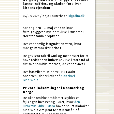
kunne indfries, og skolen forbliver
kirkens ejendom
02/06/2026 / Kaja Lauterbach
kl@dlm.dk
Søndag den 10. maj var den knap
færdigbyggede nye domkirke i Musoma i
Nordtanzania propfyldt.
Der var nemlig festgudstjenesten, hvor
mange mennesker deltog.
De gav stor tak til Gud og mennesker for at
have reddet den lutherske kirke i Mara ud af
det økonomiske morads, de var havnet i.
Det fortæller missionær Erik Haahr
Andersen, der er leder af
Kiabakari
Bibelskole
.
Private indsamlinger i Danmark og
Norge
De økonomiske problemer skyldes en
fejlslagen investering i 2021, hvor
den
lutherske kirke i Mara
havde stillet Kiabakari
bibelskole om pant for et banklån på