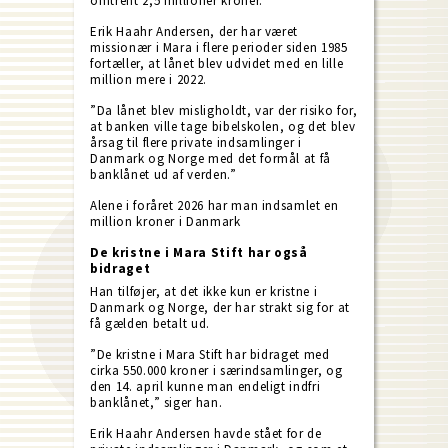
omtrent 2,5 millioner kroner.
Erik Haahr Andersen, der har været
missionær i Mara i flere perioder siden 1985
fortæller, at lånet blev udvidet med en lille
million mere i 2022.
”Da lånet blev misligholdt, var der risiko for,
at banken ville tage bibelskolen, og det blev
årsag til flere private indsamlinger i
Danmark og Norge med det formål at få
banklånet ud af verden.”
Alene i foråret 2026 har man indsamlet en
million kroner i Danmark
De kristne i Mara Stift har også
bidraget
Han tilføjer, at det ikke kun er kristne i
Danmark og Norge, der har strakt sig for at
få gælden betalt ud.
”De kristne i Mara Stift har bidraget med
cirka 550.000 kroner i særindsamlinger, og
den 14. april kunne man endeligt indfri
banklånet,” siger han.
Erik Haahr Andersen havde stået for de