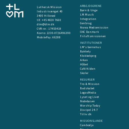
ARBEJDSGRENE
Luthersk Mission
Børn & Unge
Industrivænget 40
LM Musik
3400 Hillerød
Integration
tlf. +45 4820 7660
Genbrug
dlm@dlm.dk
Norea Mediemission
CVR-nr.: 17455419
OAC Danmark
​Konto:
2230-0726496390
Friluftsmissionen
MobilePay:
66288
INSTITUTIONER
LM's børnehus
Bakkely
Klokkebjerg
Arken
Håbet
Café Kilden
Skoler
RESURSER
Tro & Mission
Budskabet
LogosMedia
Lyset og Livet
Nodebasen
Worship Today
Discipel 24-7
Tilliv.dk
MISSIONSLANDE
Cambodja