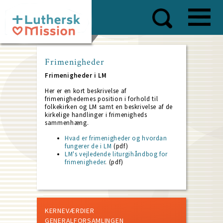
Skip
to
main
content
Frimenigheder
Frimenigheder i LM
Her er en kort beskrivelse af
frimenighedernes position i forhold til
folkekirken og LM samt en beskrivelse af de
kirkelige handlinger i frimenigheds
sammenhæng.
Hvad er frimenigheder og hvordan
fungerer de i LM
(pdf)
LM's vejledende liturgihåndbog for
frimenigheder
. (pdf)
KERNEVÆRDIER
GENERALFORSAMLINGEN