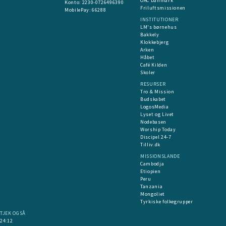
OAC Danmark
​Konto:
2230-0726496390
Friluftsmissionen
MobilePay:
66288
INSTITUTIONER
LM's børnehus
Bakkely
Klokkebjerg
Arken
Håbet
Café Kilden
Skoler
RESURSER
Tro & Mission
Budskabet
LogosMedia
Lyset og Livet
Nodebasen
Worship Today
Discipel 24-7
Tilliv.dk
MISSIONSLANDE
Cambodja
Etiopien
Peru
Tanzania
Mongoliet
Tyrkiske folkegrupper
TJEK OGSÅ
24:12