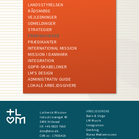
LANDSSTYRELSEN
RÅDSMØDE
VEJLEDNINGER
UDMELDINGER
STRATEGIER
FRIMENIGHEDER
PRÆDIKANTER
INTERNATIONAL MISSION
MISSION I DANMARK
INTEGRATION
GDPR-SKABELONER
LM'S DESIGN
ADMINISTRATIV GUIDE
LOKALE ARBEJDSGIVERE
ARBEJDSGRENE
Luthersk Mission
Børn & Unge
Industrivænget 40
LM Musik
3400 Hillerød
Integration
tlf. +45 4820 7660
Genbrug
dlm@dlm.dk
Norea Mediemission
CVR-nr.: 17455419