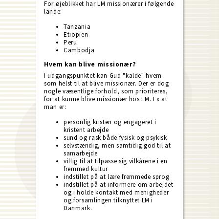
For øjeblikket har LM missionærer i følgende
lande:
Tanzania
Etiopien
Peru
Cambodja
Hvem kan blive missionær?
I udgangspunktet kan Gud "kalde" hvem
som helst til at blive missionær. Der er dog
nogle væsentlige forhold, som prioriteres,
for at kunne blive missionær hos LM. Fx at
man er:
personlig kristen og engageret i
kristent arbejde
sund og rask både fysisk og psykisk
selvstændig, men samtidig god til at
samarbejde
villig til at tilpasse sig vilkårene i en
fremmed kultur
indstillet på at lære fremmede sprog
indstillet på at informere om arbejdet
og i holde kontakt med menigheder
og forsamlingen tilknyttet LM i
Danmark.