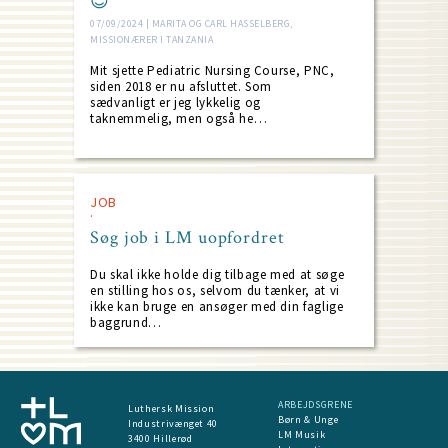
😊
07/09/2024 | MARITA OG CARL HASSELBERG,
MISSIONÆRER I TANZANIA
Mit sjette Pediatric Nursing Course, PNC,
siden 2018 er nu afsluttet. Som
sædvanligt er jeg lykkelig og
taknemmelig, men også he…
JOB
Søg job i LM uopfordret
Du skal ikke holde dig tilbage med at søge
en stilling hos os, selvom du tænker, at vi
ikke kan bruge en ansøger med din faglige
baggrund…
ARBEJDSGRENE
Luthersk Mission
Børn & Unge
Industrivænget 40
LM Musik
3400 Hillerød