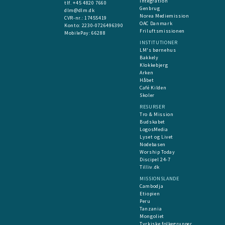
Integration
tlf. +45 4820 7660
Genbrug
dlm@dlm.dk
Norea Mediemission
CVR-nr.: 17455419
OAC Danmark
​Konto:
2230-0726496390
Friluftsmissionen
MobilePay:
66288
INSTITUTIONER
LM's børnehus
Bakkely
Klokkebjerg
Arken
Håbet
Café Kilden
Skoler
RESURSER
Tro & Mission
Budskabet
LogosMedia
Lyset og Livet
Nodebasen
Worship Today
Discipel 24-7
Tilliv.dk
MISSIONSLANDE
Cambodja
Etiopien
Peru
Tanzania
Mongoliet
Tyrkiske folkegrupper