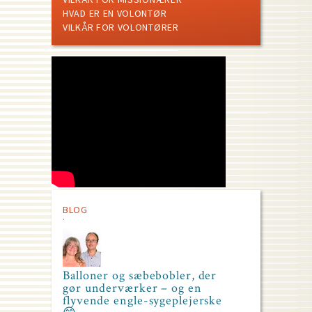
HVAD ER EN VOLONTØR
VILKÅR FOR VOLONTØRER
BLOG
Balloner og sæbebobler, der
gør underværker – og en
flyvende engle-sygeplejerske