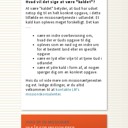
Hvad vil det sige at være "kaldet"?
At være "kaldet" betyder, at Gud har udset
netop dig til en helt konkret opgave, i dette
tilfælde en missionærtjeneste i udlandet. Et
kald kan opleves meget forskelligt. Det kan
….
være en indre overbevisning om,
hvad der er Guds opgave til dig
opleves som en nød og en indre uro
for et bestemt land eller en specifik
opgave
være en lyst eller vilje til at tjene Gud i
udlandet
være et ydre kald i form af, at nogen
spørger dig om en konkret opgave.
Hvis du vil vide mere om missionærtjenesten
og evt. ledige stillinger, er du altid
velkommen til at
kontakte LM’s
missionskonsulenter
.
HVAD ER EN MISSIONÆR
VILKÅR FOR MISSIONÆRER