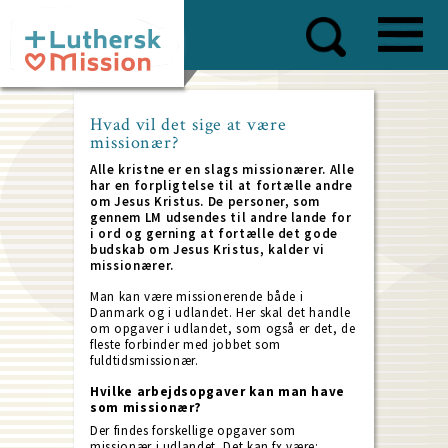
Skip
to
main
content
Hvad vil det sige at være
missionær?
Alle kristne er en slags missionærer. Alle
har en forpligtelse til at fortælle andre
om Jesus Kristus. De personer, som
gennem LM udsendes til andre lande for
i ord og gerning at fortælle det gode
budskab om Jesus Kristus, kalder vi
missionærer.
Man kan være missionerende både i
Danmark og i udlandet. Her skal det handle
om opgaver i udlandet, som også er det, de
fleste forbinder med jobbet som
fuldtidsmissionær.
Hvilke arbejdsopgaver kan man have
som missionær?
Der findes forskellige opgaver som
missionær i udlandet. Det kan fx være: