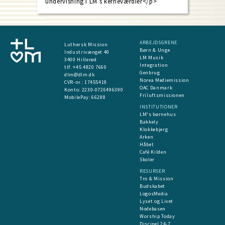
undervisning i LM’s kerneværdier</p>
ARBEJDSGRENE
Luthersk Mission
Børn & Unge
Industrivænget 40
LM Musik
3400 Hillerød
Integration
tlf. +45 4820 7660
Genbrug
dlm@dlm.dk
Norea Mediemission
CVR-nr.: 17455419
OAC Danmark
​Konto:
2230-0726496390
Friluftsmissionen
MobilePay:
66288
INSTITUTIONER
LM's børnehus
Bakkely
Klokkebjerg
Arken
Håbet
Café Kilden
Skoler
RESURSER
Tro & Mission
Budskabet
LogosMedia
Lyset og Livet
Nodebasen
Worship Today
Discipel 24-7