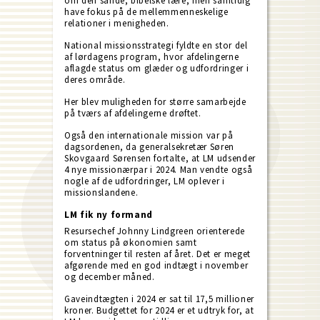
om den sande, bibelske lære, men samtidig
have fokus på de mellemmenneskelige
relationer i menigheden.
National missionsstrategi fyldte en stor del
af lørdagens program, hvor afdelingerne
aflagde status om glæder og udfordringer i
deres område.
Her blev muligheden for større samarbejde
på tværs af afdelingerne drøftet.
Også den internationale mission var på
dagsordenen, da generalsekretær Søren
Skovgaard Sørensen fortalte, at LM udsender
4 nye missionærpar i 2024. Man vendte også
nogle af de udfordringer, LM oplever i
missionslandene.
LM fik ny formand
Resursechef Johnny Lindgreen orienterede
om status på økonomien samt
forventninger til resten af året. Det er meget
afgørende med en god indtægt i november
og december måned.
Gaveindtægten i 2024 er sat til 17,5 millioner
kroner. Budgettet for 2024 er et udtryk for, at