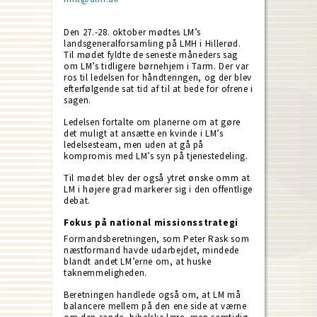
Den 27.-28. oktober mødtes LM’s
landsgeneralforsamling på LMH i Hillerød.
Til mødet fyldte de seneste måneders sag
om LM’s tidligere børnehjem i Tarm. Der var
ros til ledelsen for håndteringen, og der blev
efterfølgende sat tid af til at bede for ofrene i
sagen.
Ledelsen fortalte om planerne om at gøre
det muligt at ansætte en kvinde i LM’s
ledelsesteam, men uden at gå på
kompromis med LM’s syn på tjenestedeling.
Til mødet blev der også ytret ønske omm at
LM i højere grad markerer sig i den offentlige
debat.
Fokus på national missionsstrategi
Formandsberetningen, som Peter Rask som
næstformand havde udarbejdet, mindede
blandt andet LM’erne om, at huske
taknemmeligheden.
Beretningen handlede også om, at LM må
balancere mellem på den ene side at værne