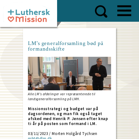
Skip
to
main
content
LM's generalforsamling bød på
formandsskifte
Alle LM's afdelinger var repræsenterede til
landsgeneralforsamling på LMH.
Missionsstrategi og budget var på
dagsordenen, og man fik også taget
afsked med Henrik P. Jensen efter knap
ti år på posten som formand i LM.
03/11/2023 / Morten Holgård Tychsen
mht@dlm.dk