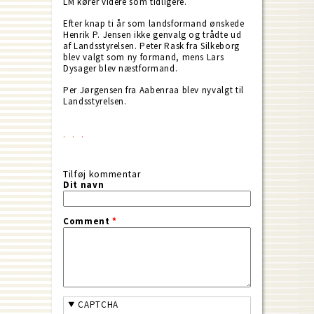
LM kører videre som tidligere.
Efter knap ti år som landsformand ønskede
Henrik P. Jensen ikke genvalg og trådte ud
af Landsstyrelsen. Peter Rask fra Silkeborg
blev valgt som ny formand, mens Lars
Dysager blev næstformand.
Per Jørgensen fra Aabenraa blev nyvalgt til
Landsstyrelsen.
Tilføj kommentar
Dit navn
Comment
*
CAPTCHA