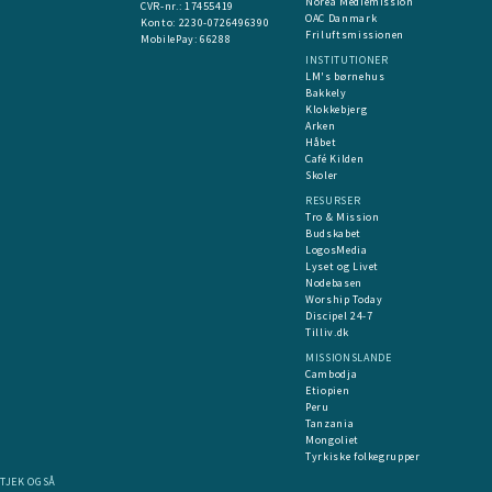
Norea Mediemission
CVR-nr.: 17455419
OAC Danmark
​Konto:
2230-0726496390
Friluftsmissionen
MobilePay:
66288
INSTITUTIONER
LM's børnehus
Bakkely
Klokkebjerg
Arken
Håbet
Café Kilden
Skoler
RESURSER
Tro & Mission
Budskabet
LogosMedia
Lyset og Livet
Nodebasen
Worship Today
Discipel 24-7
Tilliv.dk
MISSIONSLANDE
Cambodja
Etiopien
Peru
Tanzania
Mongoliet
Tyrkiske folkegrupper
TJEK OGSÅ