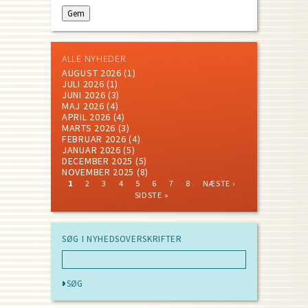
ALLE NYHEDER
AUGUST 2026
(1)
JULI 2026
(1)
JUNI 2026
(3)
MAJ 2026
(4)
APRIL 2026
(4)
MARTS 2026
(3)
FEBRUAR 2026
(4)
JANUAR 2026
(5)
DECEMBER 2025
(5)
NOVEMBER 2025
(8)
CURRENT
PAGE
PAGE
PAGE
PAGE
PAGE
PAGE
PAGE
NEXT
LAST
1
2
3
4
5
6
7
8
NÆSTE ›
PAGE
PAGE
PAGE
Pagination
SIDSTE »
SØG I NYHEDSOVERSKRIFTER