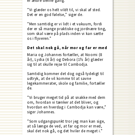
er ældre denne gang.
”Vi glæder os helt vildt til, vi skal af sted.
Det er en god følelse,” siger de.
”Men samtidig er vi lidt i et vakuum, fordi
der er så mange praktiske og jordnære ting,
som skal være på plads inden vi kan sætte
os i flyveren.”
Det skal nok gå, når mor og far er med
Maria og Johannes fortæller, at Noomi (8
år), Lydia (6 år) og Debora (1½ år) glæder
sig til at skulle rejse til Cambodja.
Samtidig kommer det dog også tydeligt til
udtryk, at de vil komme til at savne
legekammerater, skole og familie, fortæller
de.
”Vi bruger meget tid på at snakke med dem
om, hvordan vi tænker at det bliver, og
hvordan en hverdag i Cambodja kan være,”
siger Johannes.
”Som udgangspunkt tror jeg man kan sige,
at så længe de ved, at far og mor er med,
skal det nok gå, og det hviler de meget i.”