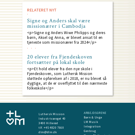
RELATERET NYT
Signe og Anders skal være
missionærer i Cambodja
<p>Signe og Anders Wiwe Philipps og deres
børn, Aksel og Anna, er blevet ansat til en
tjeneste som missionærer fra 2024</p>
20 elever fra Fjendeskoven
fortsætter på lokal skole
<p>Et hold elever fra den nye skole i
Fjendeskoven, som Luthersk Mission
støttede opførelsen af i 2018, er nu blevet så
dygtige, at de er overflyttet til den nærmeste
folkeskole</p>
ARBEJDSGRENE
Luthersk Mission
Børn & Unge
Industrivænget 40
LM Musik
3400 Hillerød
Integration
tlf. +45 4820 7660
Genbrug
dlm@dlm.dk