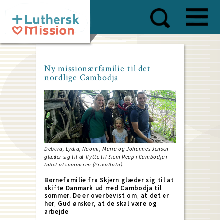
Skip
to
main
content
Ny missionærfamilie til det
nordlige Cambodja
Debora, Lydia, Noomi, Maria og Johannes Jensen
glæder sig til at flytte til Siem Reap i Cambodja i
løbet af sommeren (Privatfoto).
Børnefamilie fra Skjern glæder sig til at
skifte Danmark ud med Cambodja til
sommer. De er overbevist om, at det er
her, Gud ønsker, at de skal være og
arbejde