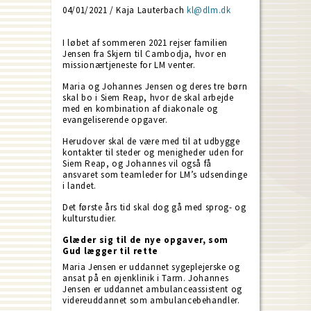
04/01/2021 / Kaja Lauterbach
kl@dlm.dk
I løbet af sommeren 2021 rejser familien
Jensen fra Skjern til Cambodja, hvor en
missionærtjeneste for LM venter.
Maria og Johannes Jensen og deres tre børn
skal bo i Siem Reap, hvor de skal arbejde
med en kombination af diakonale og
evangeliserende opgaver.
Herudover skal de være med til at udbygge
kontakter til steder og menigheder uden for
Siem Reap, og Johannes vil også få
ansvaret som teamleder for LM’s udsendinge
i landet.
Det første års tid skal dog gå med sprog- og
kulturstudier.
Glæder sig til de nye opgaver, som
Gud lægger til rette
Maria Jensen er uddannet sygeplejerske og
ansat på en øjenklinik i Tarm. Johannes
Jensen er uddannet ambulanceassistent og
videreuddannet som ambulancebehandler.