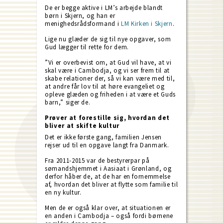
De er begge aktive i LM’s arbejde blandt
børn i Skjern, og han er
menighedsrådsformand i
LM Kirken i Skjern
.
Lige nu glæder de sig til nye opgaver, som
Gud lægger til rette for dem.
”Vi er overbevist om, at Gud vil have, at vi
skal være i Cambodja, og vi ser frem til at
skabe relationer der, så vi kan være med til,
at andre får lov til at høre evangeliet og
opleve glæden og friheden i at være et Guds
barn,” siger de.
Prøver at forestille sig, hvordan det
bliver at skifte kultur
Det er ikke første gang, familien Jensen
rejser ud til en opgave langt fra Danmark.
Fra 2011-2015 var de bestyrerpar på
sømandshjemmet i Aasiaat i Grønland, og
derfor håber de, at de har en fornemmelse
af, hvordan det bliver at flytte som familie til
en ny kultur.
Men de er også klar over, at situationen er
en anden i Cambodja – også fordi børnene