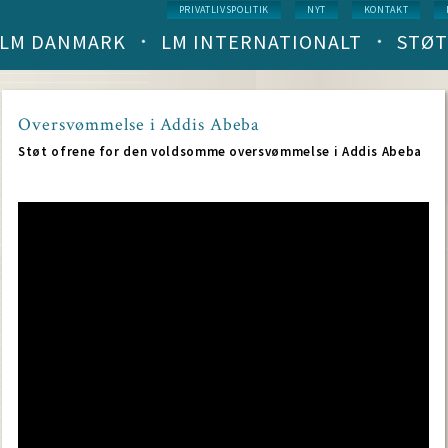
Service
PRIVATLIVSPOLITIK
NYT
KONTAKT
menu
LM DANMARK
LM INTERNATIONALT
STØT
Main
navigation
(level
1)
Oversvømmelse i Addis Abeba
Støt ofrene for den voldsomme oversvømmelse i Addis Abeba