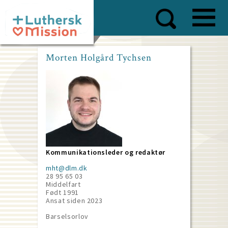
Skip
to
main
content
Morten Holgård Tychsen
Kommunikationsleder og redaktør
mht@dlm.dk
28 95 65 03
Middelfart
Født 1991
Ansat siden
2023
Barselsorlov