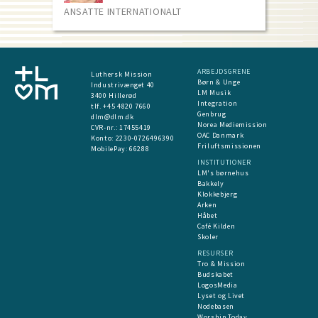
ANSATTE INTERNATIONALT
ARBEJDSGRENE
Luthersk Mission
Børn & Unge
Industrivænget 40
LM Musik
3400 Hillerød
Integration
tlf. +45 4820 7660
Genbrug
dlm@dlm.dk
Norea Mediemission
CVR-nr.: 17455419
OAC Danmark
​Konto:
2230-0726496390
Friluftsmissionen
MobilePay:
66288
INSTITUTIONER
LM's børnehus
Bakkely
Klokkebjerg
Arken
Håbet
Café Kilden
Skoler
RESURSER
Tro & Mission
Budskabet
LogosMedia
Lyset og Livet
Nodebasen
Worship Today