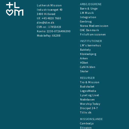
ARBEJDSGRENE
Luthersk Mission
Børn & Unge
Industrivænget 40
LM Musik
3400 Hillerød
Integration
tlf. +45 4820 7660
Genbrug
dlm@dlm.dk
Norea Mediemission
CVR-nr.: 17455419
OAC Danmark
​Konto:
2230-0726496390
Friluftsmissionen
MobilePay:
66288
INSTITUTIONER
LM's børnehus
Bakkely
Klokkebjerg
Arken
Håbet
Café Kilden
Skoler
RESURSER
Tro & Mission
Budskabet
LogosMedia
Lyset og Livet
Nodebasen
Worship Today
Discipel 24-7
Tilliv.dk
MISSIONSLANDE
Cambodja
Etiopien