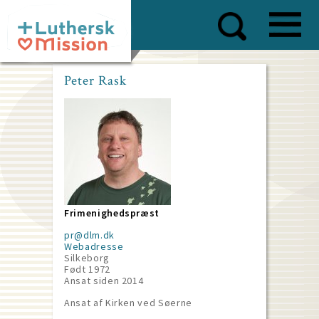
Skip
to
main
content
Peter Rask
Frimenighedspræst
pr@dlm.dk
Webadresse
Silkeborg
Født 1972
Ansat siden
2014
Ansat af Kirken ved Søerne