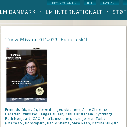
Service
PRIVATLIVSPOLITIK
NYT
KONTAKT
menu
LM DANMARK
LM INTERNATIONALT
STØT
Main
navigation
(level
1)
Tro & Mission 01/2023: Fremtidshåb
Fremtidshåb, nytår, forventninger, ukrainere, Anne Christine
Pedersen, Virksund, Helge Paulsen, Claus Kristensen, flygtninge,
Ruth Nørgaard, OAC, Friluftsmissionen, evangelister, Torben
Østermark, Nordcypern, Radio Shema, Siem Reap, Katrine Sulkjær