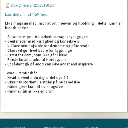
troogmission20230120.pdf
Læs dette nr. af T&M her.
LM's magasin med inspiration, nærvær og holdning. I dette nummer
blandt andet:
- Susanne er politisk sikkerhedsvagt i synagogen
- Centerleder med kærlighed og konsekvens
- Vil lave minihøjskole for demente og pårørende
- Claus vil gør livet bedre for flygtninge
- Præst for dem, som ikke går i kirke
- Første kristne radio til Nordcypern
- Et sådant gå på-mod kan ikke andet end inspirere
Tema: Fremtidshåb
- Hvad forventer du dig af det nye år?
- Ukrainsk storfamilie stoler på Guds ledelse
- Håbet giver kraft til hverdagslivet
- Himmelhåb er ikke en drøm