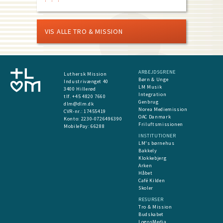
VIS ALLE TRO & MISSION
ARBEJDSGRENE
Luthersk Mission
Børn & Unge
Industrivænget 40
LM Musik
3400 Hillerød
Integration
tlf. +45 4820 7660
Genbrug
dlm@dlm.dk
Norea Mediemission
CVR-nr.: 17455419
OAC Danmark
​Konto:
2230-0726496390
Friluftsmissionen
MobilePay:
66288
INSTITUTIONER
LM's børnehus
Bakkely
Klokkebjerg
Arken
Håbet
Café Kilden
Skoler
RESURSER
Tro & Mission
Budskabet
LogosMedia