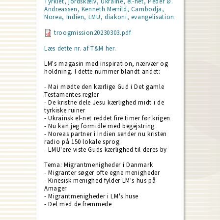
Tyrkiet, jordskælv, Ukraine, el-net, Peder Ø.
Andreassen, Kenneth Merrild, Cambodja,
Norea, Indien, LMU, diakoni, evangelisation
troogmission20230303.pdf
Læs dette nr. af T&M her.
LM's magasin med inspiration, nærvær og
holdning. I dette nummer blandt andet:
- Mai mødte den kærlige Gud i Det gamle
Testamentes regler
- De kristne dele Jesu kærlighed midt i de
tyrkiske ruiner
- Ukrainsk el-net reddet fire timer før krigen
- Nu kan jeg formidle med begejstring
- Noreas partner i Indien sender nu kristen
radio på 150 lokale sprog
- LMU'ere viste Guds kærlighed til deres by
Tema: Migrantmenigheder i Danmark
- Migranter søger ofte egne menigheder
- Kinesisk menighed fylder LM's hus på
Amager
- Migrantmenigheder i LM's huse
- Del med de fremmede