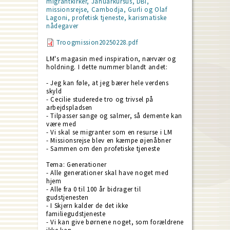
migrantkirker, Januarkursus, DBI,
missionsrejse, Cambodja, Gurli og Olaf
Lagoni, profetisk tjeneste, karismatiske
nådegaver
Troogmission20250228.pdf
LM's magasin med inspiration, nærvær og
holdning. I dette nummer blandt andet:
- Jeg kan føle, at jeg bærer hele verdens
skyld
- Cecilie studerede tro og trivsel på
arbejdspladsen
- Tilpasser sange og salmer, så demente kan
være med
- Vi skal se migranter som en resurse i LM
- Missionsrejse blev en kæmpe øjenåbner
- Sammen om den profetiske tjeneste
Tema: Generationer
- Alle generationer skal have noget med
hjem
- Alle fra 0 til 100 år bidrager til
gudstjenesten
- I Skjern kalder de det ikke
familiegudstjeneste
- Vi kan give børnene noget, som forældrene