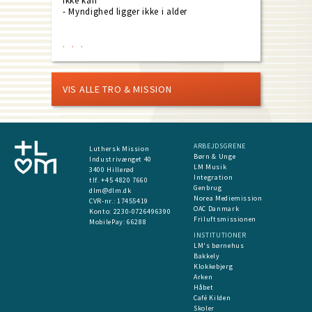
ikke kan
- Myndighed ligger ikke i alder
VIS ALLE TRO & MISSION
ARBEJDSGRENE
Luthersk Mission
Børn & Unge
Industrivænget 40
LM Musik
3400 Hillerød
Integration
tlf. +45 4820 7660
Genbrug
dlm@dlm.dk
Norea Mediemission
CVR-nr.: 17455419
OAC Danmark
​Konto:
2230-0726496390
Friluftsmissionen
MobilePay:
66288
INSTITUTIONER
LM's børnehus
Bakkely
Klokkebjerg
Arken
Håbet
Café Kilden
Skoler