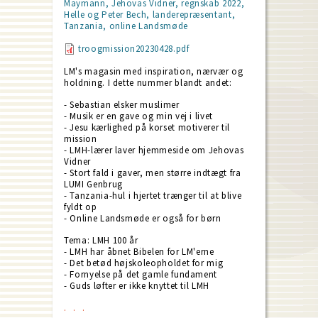
Maymann, Jehovas Vidner, regnskab 2022,
Helle og Peter Bech, landerepræsentant,
Tanzania, online Landsmøde
troogmission20230428.pdf
LM's magasin med inspiration, nærvær og
holdning. I dette nummer blandt andet:
- Sebastian elsker muslimer
- Musik er en gave og min vej i livet
- Jesu kærlighed på korset motiverer til
mission
- LMH-lærer laver hjemmeside om Jehovas
Vidner
- Stort fald i gaver, men større indtægt fra
LUMI Genbrug
- Tanzania-hul i hjertet trænger til at blive
fyldt op
- Online Landsmøde er også for børn
Tema: LMH 100 år
- LMH har åbnet Bibelen for LM'erne
- Det betød højskoleopholdet for mig
- Fornyelse på det gamle fundament
- Guds løfter er ikke knyttet til LMH