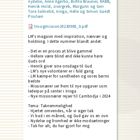
nydelse, Anne Agerbo, Birthe Bräuner, KABB,
Henrik Holst, overgreb, Margunn og Geir
Tore Salmelid, Iringa, Helle og Simon Gaedt
Poulsen
troogmission20230908_0.pdf
LM's magasin med inspiration, nærvær og
holdning. I dette nummer blandt andet:
- Det er en proces at blive gammel
- Hellere være blind end ikke kunne høre
Guds ord
- Henrik giver sine onsdage til Gud
- LM's nye volontører er i fuld gang
- LM kæmper for sandheden og vores børns
bedste
- Missionærer ser frem til nye opgaver som
lederpar på center i Iringa
- Nye missionærer rejser til Cambodja i 2024
Tema: Taknemmelighed
- Hjertet omvendes, når vi siger tak
- Vi bad i en måned, og Gud gav os en ovn
- Nydelse og fromhed er ikke modsætninger
- Tak for alt, du har gjort for mig