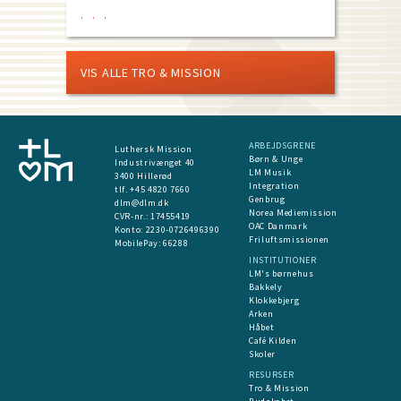
VIS ALLE TRO & MISSION
ARBEJDSGRENE
Luthersk Mission
Børn & Unge
Industrivænget 40
LM Musik
3400 Hillerød
Integration
tlf. +45 4820 7660
Genbrug
dlm@dlm.dk
Norea Mediemission
CVR-nr.: 17455419
OAC Danmark
​Konto:
2230-0726496390
Friluftsmissionen
MobilePay:
66288
INSTITUTIONER
LM's børnehus
Bakkely
Klokkebjerg
Arken
Håbet
Café Kilden
Skoler
RESURSER
Tro & Mission