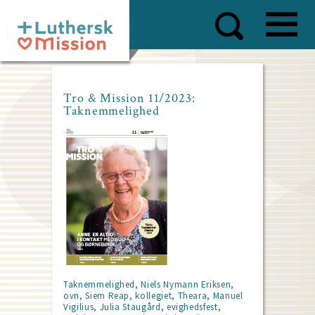
Skip
to
main
content
Tro & Mission 11/2023:
Taknemmelighed
Taknemmelighed, Niels Nymann Eriksen,
ovn, Siem Reap, kollegiet, Theara, Manuel
Vigilius, Julia Staugård, evighedsfest,