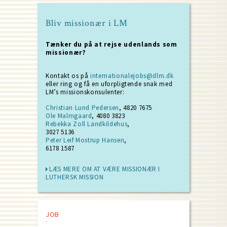
Bliv missionær i LM
Tænker du på at rejse udenlands som
missionær?
Kontakt os på
internationalejobs@dlm.dk
eller ring og få en uforpligtende snak med
LM’s missionskonsulenter:
Christian Lund Pedersen
, 4820 7675
Ole Malmgaard
, 4080 3823
Rebekka Zoll Landkildehus
,
3027 5136
Peter Leif Mostrup Hansen
,
6178 1587
LÆS MERE OM AT VÆRE MISSIONÆR I
LUTHERSK MISSION
JOB