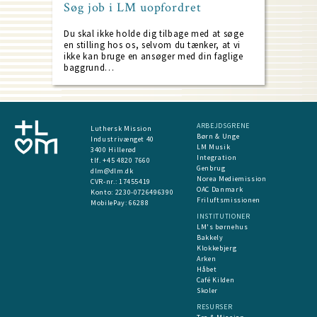
Søg job i LM uopfordret
Du skal ikke holde dig tilbage med at søge
en stilling hos os, selvom du tænker, at vi
ikke kan bruge en ansøger med din faglige
baggrund…
ARBEJDSGRENE
Luthersk Mission
Børn & Unge
Industrivænget 40
LM Musik
3400 Hillerød
Integration
tlf. +45 4820 7660
Genbrug
dlm@dlm.dk
Norea Mediemission
CVR-nr.: 17455419
OAC Danmark
​Konto:
2230-0726496390
Friluftsmissionen
MobilePay:
66288
INSTITUTIONER
LM's børnehus
Bakkely
Klokkebjerg
Arken
Håbet
Café Kilden
Skoler
RESURSER