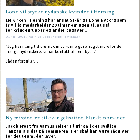
Lone vil styrke nydanske kvinder i Herning
LM Kirken i Herning har ansat 51-årige Lone Nyborg som
frivillig medarbejder 20 timer om ugen til at stå
for kvindegrupper og andre opgaver…
26. April 2021 / Karin Borup Ravnborg; kbr@dlm.dk
”Jeg har i lang tid drømt om at kunne gøre noget mere for de
mange nydanskere, vi har kontakt til her i byen.”
Sådan fortæller…
Ny missionær til evangelisation blandt nomader
Jacob Frost fra Aarhus rejser til Iringa i det sydlige
Tanzania sidst på sommeren. Her skal han være rådgiver
for det team, der laver…