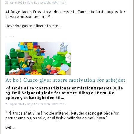
23. April 2021 / Kaja Lauterbach, kl@dlm.dk
41-årige Jacob Frost fra Aarhus rejser til Tanzania først i august for
at være missionær for LM.
Hovedopgaven bliver at være…
At bo i Cuzco giver større motivation for arbejdet
På trods af coronarestriktioner er missionærparret Julie
og Emil Solgaard glade for at være tilbage i Peru. De
oplever, at kærligheden til…
21. April 2021 / Kaja Lauterbach, kl@dlm.dk
”På trods af at vi må holde afstand, betyder det noget både for
peruanerne og os selv, at vi fysisk befinder os her i byen.”
Det…