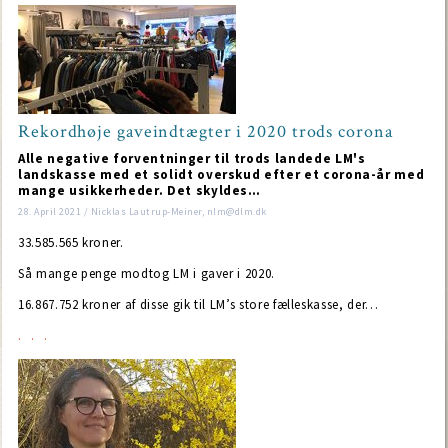
Rekordhøje gaveindtægter i 2020 trods corona
Alle negative forventninger til trods landede LM's
landskasse med et solidt overskud efter et corona-år med
mange usikkerheder. Det skyldes…
28. April 2021 / Nicklas Lautrup-Meiner, nlm@dlm.dk
33.585.565 kroner.
Så mange penge modtog LM i gaver i 2020.
16.867.752 kroner af disse gik til LM’s store fælleskasse, der…