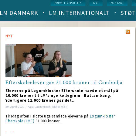
Service
PRIVATLIVSPOLITIK
NYT
KONTAKT
menu
LM DANMARK
LM INTERNATIONALT
STØT
Main
navigation
(level
1)
NYT
Efterskoleelever gav 31.000 kroner til Cambodja
Eleverne på Løgumkloster Efterskole havde et mål på
20.000 kroner til LM’s nye kollegium i Battambang.
Yderligere 11.000 kroner gør det…
30. April 2021 / Kaja Lauterbach, kl@dlm.dk
Tirsdag aften i sidste uge samlede eleverne på
Løgumkloster
Efterskole (LME)
31.000 kroner…