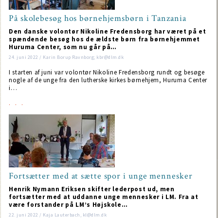
På skolebesøg hos børnehjemsbørn i Tanzania
Den danske volontør Nikoline Fredensborg har været på et
spændende besøg hos de ældste børn fra børnehjemmet
Huruma Center, som nu går på…
24. juni 2022 / Karin Borup Ravnborg; kbr@dlm.dk
I starten af juni var volontør Nikoline Fredensborg rundt og besøge
nogle af de unge fra den lutherske kirkes børnehjem, Huruma Center
i…
Fortsætter med at sætte spor i unge mennesker
Henrik Nymann Eriksen skifter lederpost ud, men
fortsætter med at uddanne unge mennesker i LM. Fra at
være forstander på LM’s Højskole…
22. juni 2022 / Kaja Lauterbach, kl@dlm.dk