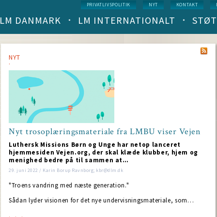
Service
PRIVATLIVSPOLITIK
NYT
KONTAKT
menu
LM DANMARK
LM INTERNATIONALT
STØT
Main
navigation
(level
1)
NYT
Nyt trosoplæringsmateriale fra LMBU viser Vejen
Luthersk Missions Børn og Unge har netop lanceret
hjemmesiden Vejen.org, der skal klæde klubber, hjem og
menighed bedre på til sammen at…
29. juni 2022 / Karin Borup Ravnborg; kbr@dlm.dk
"Troens vandring med næste generation."
Sådan lyder visionen for det nye undervisningsmateriale, som…