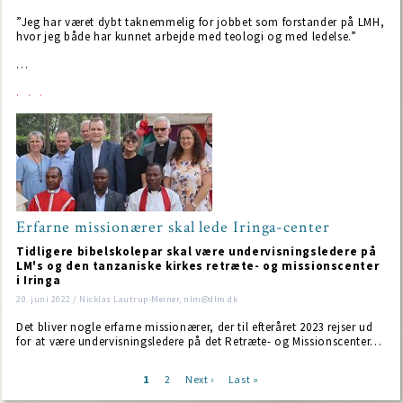
”Jeg har været dybt taknemmelig for jobbet som forstander på LMH,
hvor jeg både har kunnet arbejde med teologi og med ledelse.”
…
Erfarne missionærer skal lede Iringa-center
Tidligere bibelskolepar skal være undervisningsledere på
LM's og den tanzaniske kirkes retræte- og missionscenter
i Iringa
20. juni 2022 / Nicklas Lautrup-Meiner, nlm@dlm.dk
Det bliver nogle erfarne missionærer, der til efteråret 2023 rejser ud
for at være undervisningsledere på det Retræte- og Missionscenter…
Current
1
Page
2
Next
Next ›
Last
Last »
page
page
page
Pagination