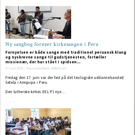
Ny sangbog fornyer kirkesangen i Peru
Fornyelsen er både sange med traditionel peruansk klang
og nyskrevne sange til gudstjenesten, fortæller
missionær, der har stået i spidsen…
27. juni 2022 / Kaja Lauterbach, kl@dlm.dk
Fredag den 17. juni var der fest på det teologiske uddannelsessted
Setela i Arequipa i Peru.
Den lutherske kirkes (IEL-P) nye…