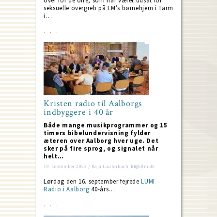
over for de ofre, som har været udsat for
seksuelle overgreb på LM’s børnehjem i Tarm
i…
Kristen radio til Aalborgs
indbyggere i 40 år
Både mange musikprogrammer og 15
timers bibelundervisning fylder
æteren over Aalborg hver uge. Det
sker på fire sprog, og signalet når
helt…
19. september 2023 / Kaja Lauterbach, kl@dlm.dk
Lørdag den 16. september fejrede
LUMI
Radio i Aalborg
40-års…