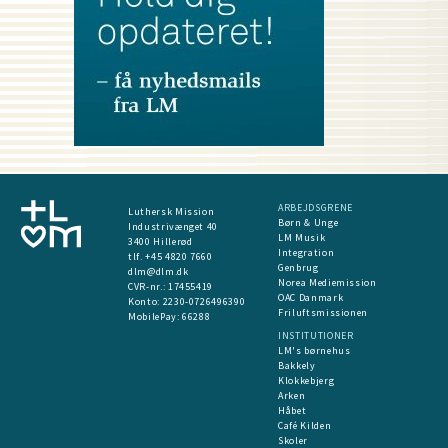
ARBEJDSGRENE
Luthersk Mission
Børn & Unge
Industrivænget 40
LM Musik
3400 Hillerød
Integration
tlf. +45 4820 7660
Genbrug
dlm@dlm.dk
Norea Mediemission
CVR-nr.: 17455419
OAC Danmark
​Konto:
2230-0726496390
Friluftsmissionen
MobilePay:
66288
INSTITUTIONER
LM's børnehus
Bakkely
Klokkebjerg
Arken
Håbet
Café Kilden
Skoler