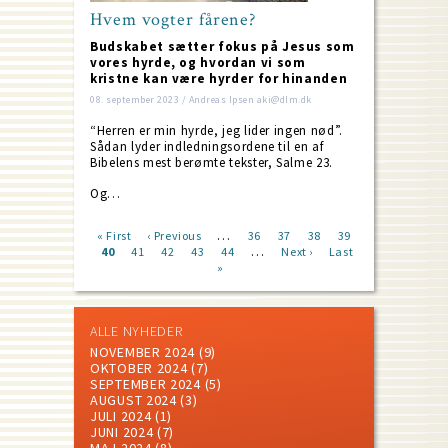
Hvem vogter fårene?
Budskabet sætter fokus på Jesus som
vores hyrde, og hvordan vi som
kristne kan være hyrder for hinanden
08. september 2023 / Andreas Ipsen aki@dlm.dk
“Herren er min hyrde, jeg lider ingen nød”.
Sådan lyder indledningsordene til en af
Bibelens mest berømte tekster, Salme 23.
Og…
…
First
« First
Previous
‹ Previous
Page
36
Page
37
Page
38
Page
39
…
page
Current
40
Page
41
page
Page
42
Page
43
Page
44
Next
Next ›
Last
Last
Pagination
page
»
page
page
ALLE NYHEDER
NOVEMBER 2024
(9)
OKTOBER 2024
(7)
SEPTEMBER 2024
(5)
AUGUST 2024
(3)
JULI 2024
(1)
JUNI 2024
(7)