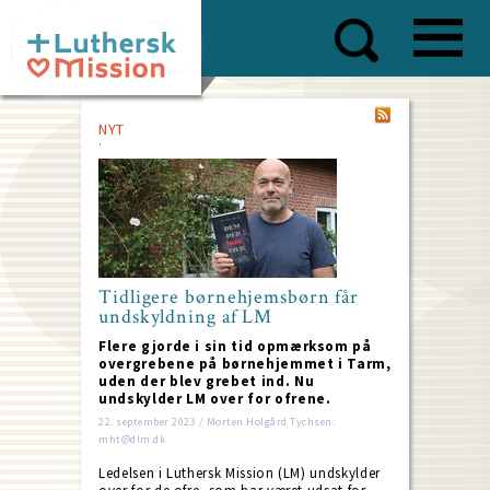
Skip
to
main
content
NYT
Tidligere børnehjemsbørn får
undskyldning af LM
Flere gjorde i sin tid opmærksom på
overgrebene på børnehjemmet i Tarm,
uden der blev grebet ind. Nu
undskylder LM over for ofrene.
22. september 2023 / Morten Holgård Tychsen:
mht@dlm.dk
Ledelsen i Luthersk Mission (LM) undskylder