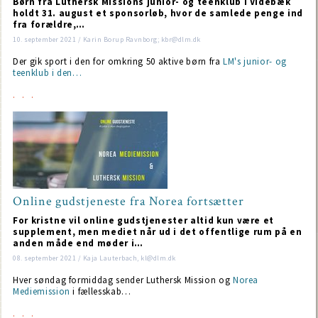
Børn fra Luthersk Missions junior- og teenklub i Videbæk
holdt 31. august et sponsorløb, hvor de samlede penge ind
fra forældre,…
10. september 2021 / Karin Borup Ravnborg; kbr@dlm.dk
Der gik sport i den for omkring 50 aktive børn fra
LM's junior- og
teenklub i den…
Online gudstjeneste fra Norea fortsætter
For kristne vil online gudstjenester altid kun være et
supplement, men mediet når ud i det offentlige rum på en
anden måde end møder i…
08. september 2021 / Kaja Lauterbach, kl@dlm.dk
Hver søndag formiddag sender Luthersk Mission og
Norea
Mediemission
i fællesskab…