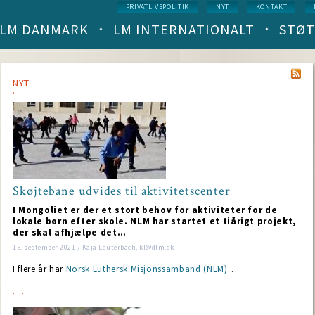
Service
PRIVATLIVSPOLITIK
NYT
KONTAKT
menu
LM DANMARK
LM INTERNATIONALT
STØT
Main
navigation
(level
1)
NYT
Skøjtebane udvides til aktivitetscenter
NT
I Mongoliet er der et stort behov for aktiviteter for de
lokale børn efter skole. NLM har startet et tiårigt projekt,
der skal afhjælpe det…
15. september 2021 / Kaja Lauterbach, kl@dlm.dk
I flere år har
Norsk Luthersk Misjonssamband (NLM)
…