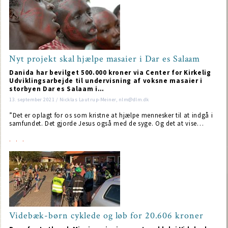
Nyt projekt skal hjælpe masaier i Dar es Salaam
Danida har bevilget 500.000 kroner via Center for Kirkelig
Udviklingsarbejde til undervisning af voksne masaier i
storbyen Dar es Salaam i…
13. september 2021 / Nicklas Lautrup-Meiner, nlm@dlm.dk
”Det er oplagt for os som kristne at hjælpe mennesker til at indgå i
samfundet. Det gjorde Jesus også med de syge. Og det at vise…
Videbæk-børn cyklede og løb for 20.606 kroner