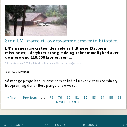
Stor LM-støtte til oversvømmelsesramte Etiopien
LM's generalsekretær, der selv er tidligere Etiopien-
missionær, udtrykker stor glæde og taknemmelighed over
de mere end 220.000 kroner, som…
06. september 2021 / Nicklas Lautrup-Meiner, nlm@dlm.dk
221.672 kroner.
Så mange penge har LM’erne samlet ind til Mekane Yesus Seminary i
Etiopien, og der er flere penge undervejs,…
…
First
« First
Previous
‹ Previous
Page
78
Page
79
Page
80
Page
81
Current
82
Page
83
Page
84
Page
85
Page
86
…
page
page
Next
Next ›
Last
Last »
page
Pagination
page
page
ARBEJDSGRENE
INSTITUTIONER
RESURSER
MI