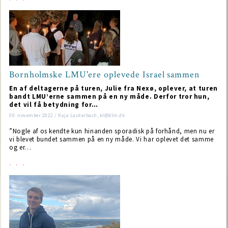
Bornholmske LMU'ere oplevede Israel sammen
En af deltagerne på turen, Julie fra Nexø, oplever, at turen
bandt LMU’erne sammen på en ny måde. Derfor tror hun,
det vil få betydning for…
09. november 2022 / Kaja Lauterbach, kl@dlm.dk
”Nogle af os kendte kun hinanden sporadisk på forhånd, men nu er
vi blevet bundet sammen på en ny måde. Vi har oplevet det samme
og er…