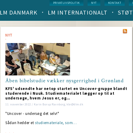
Service
PRIVATLIVSPOLITIK
NYT
KONTAKT
menu
LM DANMARK
LM INTERNATIONALT
STØT
Main
navigation
(level
1)
NYT
Åben bibelstudie vækker nysgerrighed i Grønland
KFS' udsendte har netop startet en Uncover-gruppe blandt
studerende i Nuuk. Studiematerialet lægger op til at
undersøge, hvem Jesus er, og…
11. november 2022 / Karin Borup Ravnborg; kbr@dlm.dk
"Uncover - undersøg det selv!"
Sådan hedder et
studiemateriale, som…