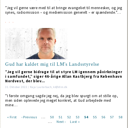
”Jeg vil gerne være med til at bringe evangeliet til mennesker, og jeg
synes, radiomission – og mediemission generelt – er spændende.”…
Gud har kaldet mig til LM’s Landsstyrelse
”Jeg vil gerne bidrage til at styre LM igennem påvirkninger
i samfundet,” siger 46-årige Allan Kastbjerg fra København
Nordvest, der blev…
31. Oktober 2022 / Kaja Lauterbach, kl@dlm.dk
”I første omgang sagde jeg nej, da jeg blev spurgt om at stille op,
men siden oplevede jeg meget konkret, at Gud arbejdede med
mine…
…
First
« First
Previous
‹ Previous
Page
50
Page
51
Page
52
Page
53
Current
54
Page
55
Page
56
Page
57
Page
58
…
page
page
Next
Next ›
Last
Last »
page
Pagination
page
page