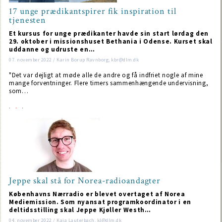
17 unge prædikantspirer fik inspiration til
tjenesten
Et kursus for unge prædikanter havde sin start lørdag den
29. oktober i missionshuset Bethania i Odense. Kurset skal
uddanne og udruste en…
07. november 2022 / Karin Borup Ravnborg; kbr@dlm.dk
"Det var dejligt at møde alle de andre og få indfriet nogle af mine
mange forventninger. Flere timers sammenhængende undervisning,
som…
Jeppe skal stå for Norea-radioandagter
Københavns Nærradio er blevet overtaget af Norea
Mediemission. Som nyansat programkoordinator i en
deltidsstilling skal Jeppe Kjøller Westh…
04. november 2022 / Kaja Lauterbach, kl@dlm.dk