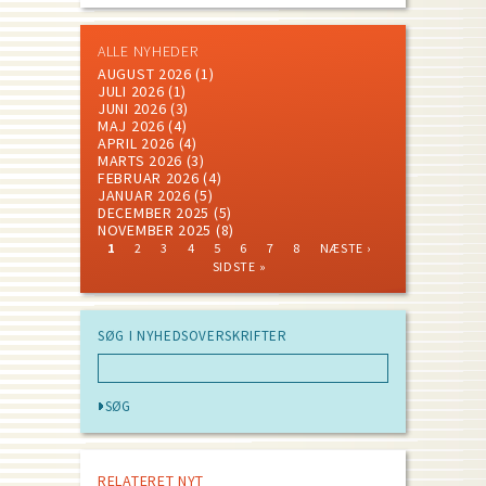
ALLE NYHEDER
AUGUST 2026
(1)
JULI 2026
(1)
JUNI 2026
(3)
MAJ 2026
(4)
APRIL 2026
(4)
MARTS 2026
(3)
FEBRUAR 2026
(4)
JANUAR 2026
(5)
DECEMBER 2025
(5)
NOVEMBER 2025
(8)
CURRENT
PAGE
PAGE
PAGE
PAGE
PAGE
PAGE
PAGE
NEXT
LAST
1
2
3
4
5
6
7
8
NÆSTE ›
PAGE
PAGE
PAGE
Pagination
SIDSTE »
SØG I NYHEDSOVERSKRIFTER
RELATERET NYT