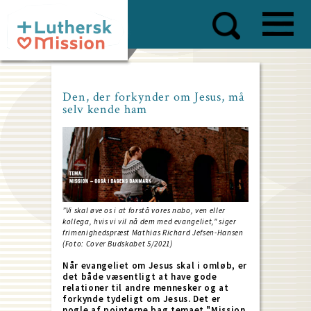
Skip
to
main
content
Den, der forkynder om Jesus, må
selv kende ham
”Vi skal øve os i at forstå vores nabo, ven eller
kollega, hvis vi vil nå dem med evangeliet," siger
frimenighedspræst Mathias Richard Jefsen-Hansen
(Foto: Cover Budskabet 5/2021)
Når evangeliet om Jesus skal i omløb, er
det både væsentligt at have gode
relationer til andre mennesker og at
forkynde tydeligt om Jesus. Det er
nogle af pointerne bag temaet "Mission