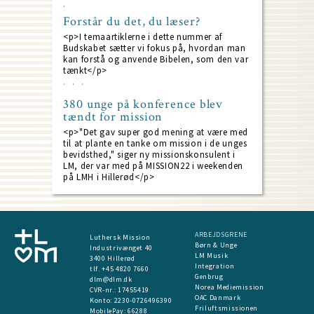
Forstår du det, du læser?
<p>I temaartiklerne i dette nummer af
Budskabet sætter vi fokus på, hvordan man
kan forstå og anvende Bibelen, som den var
tænkt</p>
380 unge på konference blev
tændt for mission
<p>"Det gav super god mening at være med
til at plante en tanke om mission i de unges
bevidsthed," siger ny missionskonsulent i
LM, der var med på MISSION22 i weekenden
på LMH i Hillerød</p>
ARBEJDSGRENE
Luthersk Mission
Børn & Unge
Industrivænget 40
LM Musik
3400 Hillerød
Integration
tlf. +45 4820 7660
Genbrug
dlm@dlm.dk
Norea Mediemission
CVR-nr.: 17455419
OAC Danmark
​Konto:
2230-0726496390
Friluftsmissionen
MobilePay:
66288