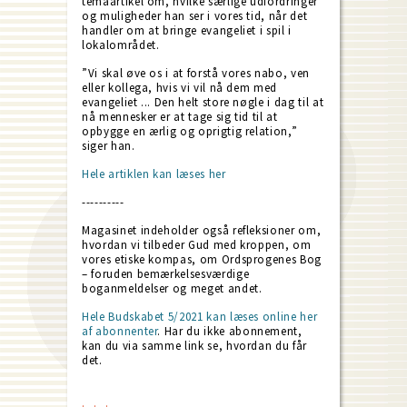
temaartikel om, hvilke særlige udfordringer
og muligheder han ser i vores tid, når det
handler om at bringe evangeliet i spil i
lokalområdet.
”Vi skal øve os i at forstå vores nabo, ven
eller kollega, hvis vi vil nå dem med
evangeliet ... Den helt store nøgle i dag til at
nå mennesker er at tage sig tid til at
opbygge en ærlig og oprigtig relation,”
siger han.
Hele artiklen kan læses her
----------
Magasinet indeholder også refleksioner om,
hvordan vi tilbeder Gud med kroppen, om
vores etiske kompas, om Ordsprogenes Bog
– foruden bemærkelsesværdige
boganmeldelser og meget andet.
Hele Budskabet 5/2021 kan læses online her
af abonnenter
. Har du ikke abonnement,
kan du via samme link se, hvordan du får
det.