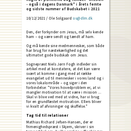
- også i dagens Danmark" i årets femte
og sidste nummer af Budskabet i 2021
10/12/2021 / Ole Solgaard
os@dlm.dk
Den, der forkynder om Jesus, må selv kende
ham – og være sendt og tændt af ham.
Og må kende sine medmennesker, som både
har brug for næstekærlighed og det
ultimativt gode budskab om Jesus.
Sognepræst Niels Jørn Fogh indleder sin
artikel med at konstatere, at det kan være
svært at komme i gang med at række
evangeliet ud til mennesker i vores land og i
vores lokalområde – og siger i den
forbindelse: ”Vores hovedproblem er, at vi
mangler motivation til at være i mission ...
Skal vi blive ved med at vidne, har vi brug
for en grundfæstet motivation. Ellers bliver
vi kvalt af afvisninger og skuffelse.”
Tag tid til relationer
Mathias Richard Jefsen-Hansen, der er
frimenighedspræst i Skjern, skriver i sin