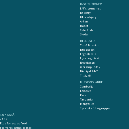
INSTITUTIONER
LM's børnehus
Bakkely
Klokkebjerg
Arken
Håbet
Café Kilden
Skoler
RESURSER
Tro & Mission
Budskabet
LogosMedia
Lyset og Livet
Nodebasen
Worship Today
Discipel 24-7
Tilliv.dk
MISSIONSLANDE
Cambodja
Etiopien
Peru
Tanzania
Mongoliet
Tyrkiske folkegrupper
TJEK OGSÅ
24:12
Etos for god adfærd
For vores børns bedste