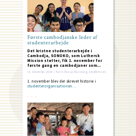
Første cambodjanske leder af
studenterarbejde
Det kristne studenterarbejde i
Cambodja, SONOKO, som Luthersk
Mission støtter, fik 1. november for
første gang en cambodjaner som…
16. december 2020 / Karin Borup Ravnborg; kbr@dlm.dk
1. november blev der skrevet historie i
studenterorganisationen…