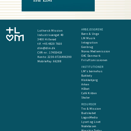
ARBEJDSGRENE
Luthersk Mission
Børn & Unge
Industrivænget 40
LM Musik
3400 Hillerød
Integration
tlf. +45 4820 7660
Genbrug
dlm@dlm.dk
Norea Mediemission
CVR-nr.: 17455419
OAC Danmark
​Konto:
2230-0726496390
Friluftsmissionen
MobilePay:
66288
INSTITUTIONER
LM's børnehus
Bakkely
Klokkebjerg
Arken
Håbet
Café Kilden
Skoler
RESURSER
Tro & Mission
Budskabet
LogosMedia
Lyset og Livet
Nodebasen
Worship Today