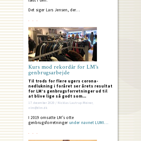
læst i den.”
Det siger Lars Jensen, der…
Kurs mod rekordår for LM's
genbrugsarbejde
Til trods for flere ugers corona-
nedlukning i foråret ser årets resultat
for LM’s genbrugsforretninger ud til
at blive lige så godt som…
17. december 2020 / Nicklas Lautrup-Meiner,
nlm@dlm.dk
I 2019 omsatte LM’s otte
genbrugsforretninger
under navnet LUMI…