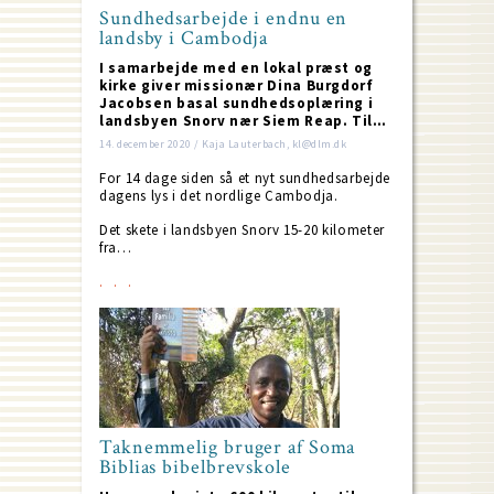
Sundhedsarbejde i endnu en
landsby i Cambodja
I samarbejde med en lokal præst og
kirke giver missionær Dina Burgdorf
Jacobsen basal sundhedsoplæring i
landsbyen Snorv nær Siem Reap. Til…
14. december 2020 / Kaja Lauterbach, kl@dlm.dk
For 14 dage siden så et nyt sundhedsarbejde
dagens lys i det nordlige Cambodja.
Det skete i landsbyen Snorv 15-20 kilometer
fra…
Taknemmelig bruger af Soma
Biblias bibelbrevskole