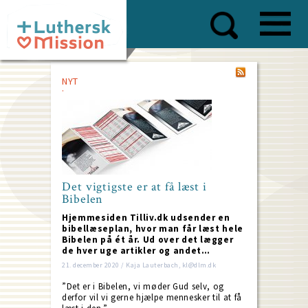
Skip
to
main
content
NYT
Det vigtigste er at få læst i
Bibelen
Hjemmesiden Tilliv.dk udsender en
bibellæseplan, hvor man får læst hele
Bibelen på ét år. Ud over det lægger
de hver uge artikler og andet…
21. december 2020 / Kaja Lauterbach, kl@dlm.dk
”Det er i Bibelen, vi møder Gud selv, og
derfor vil vi gerne hjælpe mennesker til at få