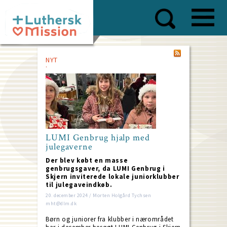
Skip
to
main
content
NYT
LUMI Genbrug hjalp med
julegaverne
Der blev købt en masse
genbrugsgaver, da LUMI Genbrug i
Skjern inviterede lokale juniorklubber
til julegaveindkøb.
20. december 2024 / Morten Holgård Tychsen
mht@dlm.dk
Børn og juniorer fra klubber i nærområdet