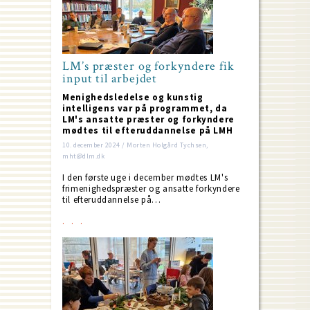
LM’s præster og forkyndere fik
input til arbejdet
Menighedsledelse og kunstig
intelligens var på programmet, da
LM's ansatte præster og forkyndere
mødtes til efteruddannelse på LMH
10. december 2024 / Morten Holgård Tychsen,
mht@dlm.dk
I den første uge i december mødtes LM's
frimenighedspræster og ansatte forkyndere
til efteruddannelse på…