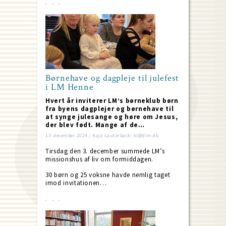
Børnehave og dagpleje til julefest
i LM Henne
Hvert år inviterer LM’s børneklub børn
fra byens dagplejer og børnehave til
at synge julesange og høre om Jesus,
der blev født. Mange af de…
13. december 2024 / Kaja Lauterbach, kl@dlm.dk
Tirsdag den 3. december summede LM’s
missionshus af liv om formiddagen.
30 børn og 25 voksne havde nemlig taget
imod invitationen…