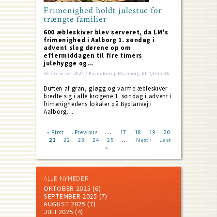
Frimenighed holdt julestue for
trængte familier
600 æbleskiver blev serveret, da LM's
frimenighed i Aalborg 1. søndag i
advent slog dørene op om
eftermiddagen til fire timers
julehygge og…
06. december 2024 / Karin Borup Ravnborg; kbr@dlm.dk
Duften af gran, gløgg og varme æbleskiver
bredte sig i alle krogene 1. søndag i advent i
frimenighedens lokaler på Byplanvej i
Aalborg…
…
First
« First
Previous
‹ Previous
Page
17
Page
18
Page
19
Page
20
…
page
Current
21
Page
22
page
Page
23
Page
24
Page
25
Next
Next ›
Last
Last
Pagination
page
»
page
page
ALLE NYHEDER
OKTOBER 2025
(6)
SEPTEMBER 2025
(7)
AUGUST 2025
(7)
JULI 2025
(4)