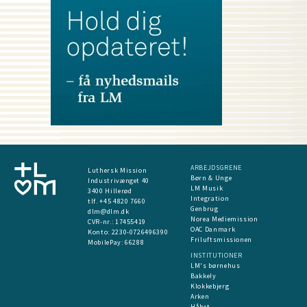
ARBEJDSGRENE
Luthersk Mission
Børn & Unge
Industrivænget 40
LM Musik
3400 Hillerød
Integration
tlf. +45 4820 7660
Genbrug
dlm@dlm.dk
Norea Mediemission
CVR-nr.: 17455419
OAC Danmark
​Konto:
2230-0726496390
Friluftsmissionen
MobilePay:
66288
INSTITUTIONER
LM's børnehus
Bakkely
Klokkebjerg
Arken
Håbet