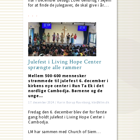
har i december besøgt LUMI Genbrug i Skjern
for at finde de julegaver, de skal give i år.…
Julefest i Living Hope Center
sprængte alle rammer
Mellem 500-600 mennesker
strømmede til julefest 6. december i
kirkens nye center i Run Ta Ek i det
nordlige Cambodja. Børnene og de
unge…
17. december 2024 / Karin Borup Ravnborg; kbr@dlm.dk
Fredag den 6. december blev der for første
gang holdt julefest i Living Hope Center i
Cambodja.
LM har sammen med Church of Siem…