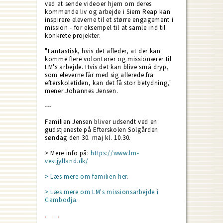
ved at sende videoer hjem om deres
kommende liv og arbejde i Siem Reap kan
inspirere eleverne til et større engagement i
mission - for eksempel til at samle ind til
konkrete projekter.
"Fantastisk, hvis det afleder, at der kan
komme flere volontører og missionærer til
LM's arbejde. Hvis det kan blive små dryp,
som eleverne får med sig allerede fra
efterskoletiden, kan det få stor betydning,"
mener Johannes Jensen.
---
Familien Jensen bliver udsendt ved en
gudstjeneste på Efterskolen Solgården
søndag den 30. maj kl. 10.30.
> Mere info på:
https://www.lm-
vestjylland.dk/
> Læs mere om familien her.
> Læs mere om LM's missionsarbejde i
Cambodja.