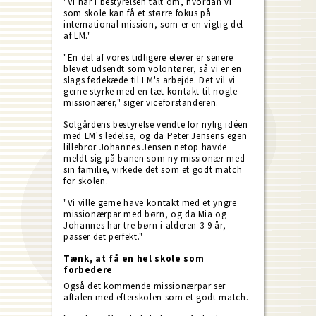
"Vi har i bestyrelsen talt om, hvordan vi
som skole kan få et større fokus på
international mission, som er en vigtig del
af LM."
"En del af vores tidligere elever er senere
blevet udsendt som volontører, så vi er en
slags fødekæde til LM's arbejde. Det vil vi
gerne styrke med en tæt kontakt til nogle
missionærer," siger viceforstanderen.
Solgårdens bestyrelse vendte for nylig idéen
med LM's ledelse, og da Peter Jensens egen
lillebror Johannes Jensen netop havde
meldt sig på banen som ny missionær med
sin familie, virkede det som et godt match
for skolen.
"Vi ville gerne have kontakt med et yngre
missionærpar med børn, og da Mia og
Johannes har tre børn i alderen 3-9 år,
passer det perfekt."
Tænk, at få en hel skole som
forbedere
Også det kommende missionærpar ser
aftalen med efterskolen som et godt match.