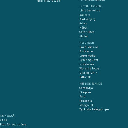
MobilePay:
66288
INSTITUTIONER
LM's børnehus
Bakkely
Klokkebjerg
Arken
Håbet
Café Kilden
Skoler
RESURSER
Tro & Mission
Budskabet
LogosMedia
Lyset og Livet
Nodebasen
Worship Today
Discipel 24-7
Tilliv.dk
MISSIONSLANDE
Cambodja
Etiopien
Peru
Tanzania
Mongoliet
Tyrkiske folkegrupper
TJEK OGSÅ
24:12
Etos for god adfærd