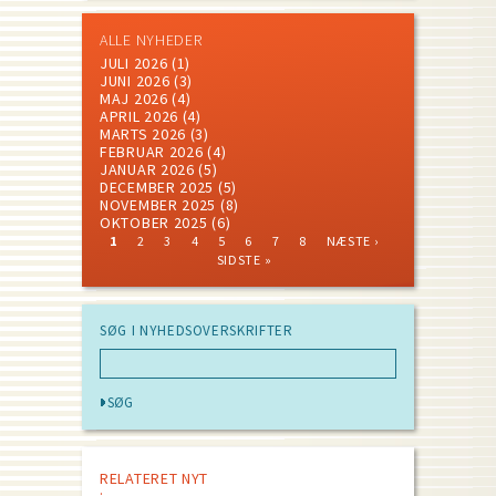
ALLE NYHEDER
JULI 2026
(1)
JUNI 2026
(3)
MAJ 2026
(4)
APRIL 2026
(4)
MARTS 2026
(3)
FEBRUAR 2026
(4)
JANUAR 2026
(5)
DECEMBER 2025
(5)
NOVEMBER 2025
(8)
OKTOBER 2025
(6)
CURRENT
PAGE
PAGE
PAGE
PAGE
PAGE
PAGE
PAGE
NEXT
LAST
1
2
3
4
5
6
7
8
NÆSTE ›
PAGE
PAGE
PAGE
Pagination
SIDSTE »
SØG I NYHEDSOVERSKRIFTER
RELATERET NYT