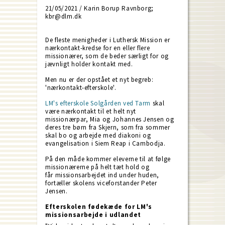
21/05/2021 / Karin Borup Ravnborg;
kbr@dlm.dk
De fleste menigheder i Luthersk Mission er
nærkontakt-kredse for en eller flere
missionærer, som de beder særligt for og
jævnligt holder kontakt med.
Men nu er der opstået et nyt begreb:
'nærkontakt-efterskole'.
LM's efterskole Solgården ved Tarm
skal
være nærkontakt til et helt nyt
missionærpar, Mia og Johannes Jensen og
deres tre børn fra Skjern, som fra sommer
skal bo og arbejde med diakoni og
evangelisation i Siem Reap i Cambodja.
På den måde kommer eleverne til at følge
missionærerne på helt tæt hold og
får missionsarbejdet ind under huden,
fortæller skolens viceforstander Peter
Jensen.
Efterskolen fødekæde for LM's
missionsarbejde i udlandet