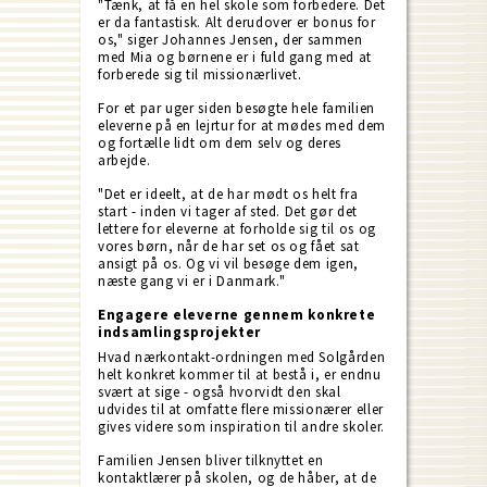
"Tænk, at få en hel skole som forbedere. Det
er da fantastisk. Alt derudover er bonus for
os," siger Johannes Jensen, der sammen
med Mia og børnene er i fuld gang med at
forberede sig til missionærlivet.
For et par uger siden besøgte hele familien
eleverne på en lejrtur for at mødes med dem
og fortælle lidt om dem selv og deres
arbejde.
"Det er ideelt, at de har mødt os helt fra
start - inden vi tager af sted. Det gør det
lettere for eleverne at forholde sig til os og
vores børn, når de har set os og fået sat
ansigt på os. Og vi vil besøge dem igen,
næste gang vi er i Danmark."
Engagere eleverne gennem konkrete
indsamlingsprojekter
Hvad nærkontakt-ordningen med Solgården
helt konkret kommer til at bestå i, er endnu
svært at sige - også hvorvidt den skal
udvides til at omfatte flere missionærer eller
gives videre som inspiration til andre skoler.
Familien Jensen bliver tilknyttet en
kontaktlærer på skolen, og de håber, at de