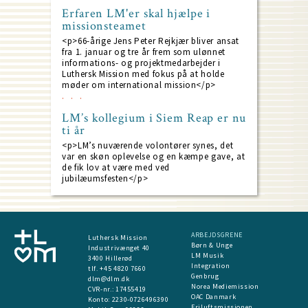
Erfaren LM'er skal hjælpe i
missionsteamet
<p>66-årige Jens Peter Rejkjær bliver ansat
fra 1. januar og tre år frem som ulønnet
informations- og projektmedarbejder i
Luthersk Mission med fokus på at holde
møder om international mission</p>
LM’s kollegium i Siem Reap er nu
ti år
<p>LM’s nuværende volontører synes, det
var en skøn oplevelse og en kæmpe gave, at
de fik lov at være med ved
jubilæumsfesten</p>
ARBEJDSGRENE
Luthersk Mission
Børn & Unge
Industrivænget 40
LM Musik
3400 Hillerød
Integration
tlf. +45 4820 7660
Genbrug
dlm@dlm.dk
Norea Mediemission
CVR-nr.: 17455419
OAC Danmark
​Konto:
2230-0726496390
Friluftsmissionen