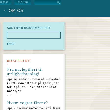
Search
PRESSE
ENGLISH
OM OS
SØG I NYHEDSOVERSKRIFTER
RELATERET NYT
Fra navlepilleri til
ærlighedsteologi
<p>Det andet nummer af Budskabet
i 2021, som netop er på gaden, har
fokus på, at Guds hjerte er fuld af
nåde</p>
Hvem vogter fårene?
<p>Budskabet sætter fokus på Jesus