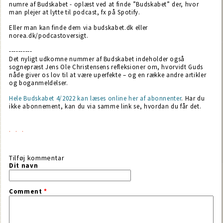
numre af Budskabet - oplæst ved at finde ”Budskabet” der, hvor
man plejer at lytte til podcast, fx på Spotify.
Eller man kan finde dem via budskabet.dk eller
norea.dk/podcastoversigt.
----------
Det nyligt udkomne nummer af Budskabet indeholder også
sognepræst Jens Ole Christensens refleksioner om, hvorvidt Guds
nåde giver os lov til at være uperfekte – og en række andre artikler
og boganmeldelser.
Hele Budskabet 4/2022 kan læses online her af abonnenter
. Har du
ikke abonnement, kan du via samme link se, hvordan du får det.
Tilføj kommentar
Dit navn
Comment
*