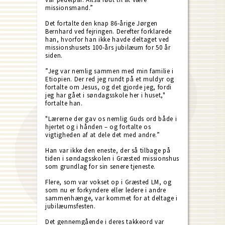
missionsmand.”
Det fortalte den knap 86-årige Jørgen
Bernhard ved fejringen. Derefter forklarede
han, hvorfor han ikke havde deltaget ved
missionshusets 100-års jubilæum for 50 år
siden.
”Jeg var nemlig sammen med min familie i
Etiopien. Der red jeg rundt på et muldyr og
fortalte om Jesus, og det gjorde jeg, fordi
jeg har gået i søndagsskole her i huset,"
fortalte han.
"Lærerne der gav os nemlig Guds ord både i
hjertet og i hånden – og fortalte os
vigtigheden af at dele det med andre.”
Han var ikke den eneste, der så tilbage på
tiden i søndagsskolen i Græsted missionshus
som grundlag for sin senere tjeneste.
Flere, som var vokset op i Græsted LM, og
som nu er forkyndere eller ledere i andre
sammenhænge, var kommet for at deltage i
jubilæumsfesten.
Det gennemgående i deres takkeord var