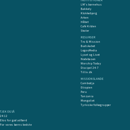
INSTITUTIONER
LM's børnehus
Bakkely
Klokkebjerg
Arken
Håbet
Café Kilden
Skoler
RESURSER
Tro & Mission
Budskabet
LogosMedia
Lyset og Livet
Nodebasen
Worship Today
Discipel 24-7
Tilliv.dk
MISSIONSLANDE
Cambodja
Etiopien
Peru
Tanzania
Mongoliet
Tyrkiske folkegrupper
TJEK OGSÅ
24:12
Etos for god adfærd
For vores børns bedste