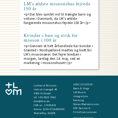
LM's ældste missionshus fejrede
150 år
<p>Der blev samlet ind til trængte børn og
voksne i Danmark, da LM's ældste
fungerende missionshus fejrede 150 år</p>
Kvinder i bøn og strik for
mission i 100 år
<p>Gennem et helt århundrede har kvinder i
Græsted i Nordsjælland mødtes og bedt for
LM's missionærer. Det fejrer kredsen i
morgen, lørdag den 14. maj, ved en
markering i missionshuset</p>
ARBEJDSGRENE
Luthersk Mission
Børn & Unge
Industrivænget 40
LM Musik
3400 Hillerød
Integration
tlf. +45 4820 7660
Genbrug
dlm@dlm.dk
Norea Mediemission
CVR-nr.: 17455419
OAC Danmark
​Konto:
2230-0726496390
Friluftsmissionen
MobilePay:
66288