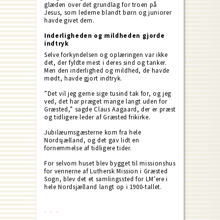
glæden over det grundlag for troen på
Jesus, som lederne blandt børn og juniorer
havde givet dem.
Inderligheden og mildheden gjorde
indtryk
Selve forkyndelsen og oplæringen var ikke
det, der fyldte mest i deres sind og tanker.
Men den inderlighed og mildhed, de havde
mødt, havde gjort indtryk.
”Det vil jeg gerne sige tusind tak for, og jeg
ved, det har præget mange langt uden for
Græsted,” sagde Claus Aagaard, der er præst
og tidligere leder af Græsted frikirke.
Jubilæumsgæsterne kom fra hele
Nordsjælland, og det gav lidt en
fornemmelse af tidligere tider.
For selvom huset blev bygget til missionshus
for vennerne af Luthersk Mission i Græsted
Sogn, blev det et samlingssted for LM’ere i
hele Nordsjælland langt op i 1900-tallet.