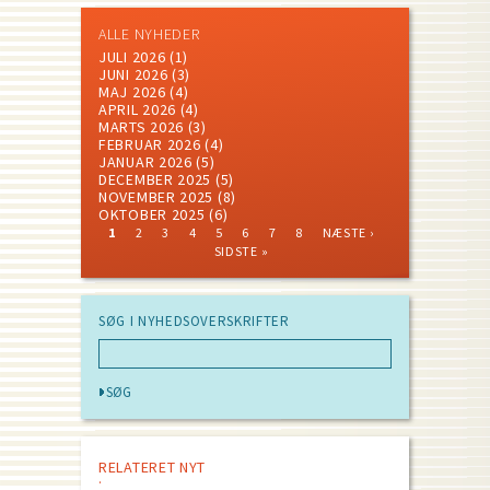
ALLE NYHEDER
JULI 2026
(1)
JUNI 2026
(3)
MAJ 2026
(4)
APRIL 2026
(4)
MARTS 2026
(3)
FEBRUAR 2026
(4)
JANUAR 2026
(5)
DECEMBER 2025
(5)
NOVEMBER 2025
(8)
OKTOBER 2025
(6)
CURRENT
PAGE
PAGE
PAGE
PAGE
PAGE
PAGE
PAGE
NEXT
LAST
1
2
3
4
5
6
7
8
NÆSTE ›
PAGE
PAGE
PAGE
Pagination
SIDSTE »
SØG I NYHEDSOVERSKRIFTER
RELATERET NYT