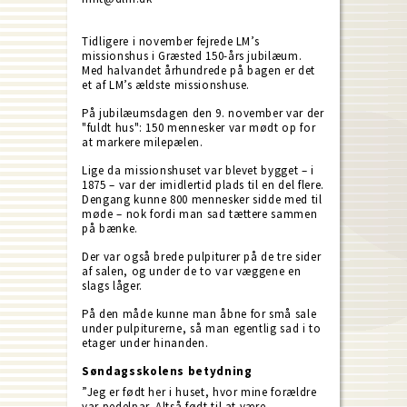
Tidligere i november fejrede LM’s
missionshus i Græsted 150-års jubilæum.
Med halvandet århundrede på bagen er det
et af LM’s ældste missionshuse.
På jubilæumsdagen den 9. november var der
"fuldt hus": 150 mennesker var mødt op for
at markere milepælen.
Lige da missionshuset var blevet bygget – i
1875 – var der imidlertid plads til en del flere.
Dengang kunne 800 mennesker sidde med til
møde – nok fordi man sad tættere sammen
på bænke.
Der var også brede pulpiturer på de tre sider
af salen, og under de to var væggene en
slags låger.
På den måde kunne man åbne for små sale
under pulpiturerne, så man egentlig sad i to
etager under hinanden.
Søndagsskolens betydning
”Jeg er født her i huset, hvor mine forældre
var pedelpar. Altså født til at være