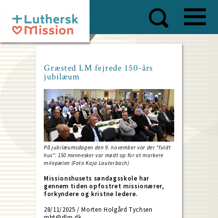
Skip
to
main
content
Græsted LM fejrede 150-års
jubilæum
På jubilæumsdagen den 9. november var der "fuldt
hus": 150 mennesker var mødt op for at markere
milepælen (Foto Kaja Lauterbach)
Missionshusets søndagsskole har
gennem tiden opfostret missionærer,
forkyndere og kristne ledere.
28/11/2025 / Morten Holgård Tychsen
mht@dlm.dk