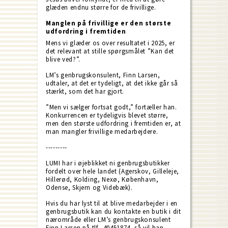
glæden endnu større for de frivillige.
Manglen på frivillige er den største
udfordring i fremtiden
Mens vi glæder os over resultatet i 2025, er
det relevant at stille spørgsmålet ”Kan det
blive ved?”.
LM’s genbrugskonsulent, Finn Larsen,
udtaler, at det er tydeligt, at det ikke går så
stærkt, som det har gjort.
”Men vi sælger fortsat godt,” fortæller han.
Konkurrencen er tydeligvis blevet større,
men den største udfordring i fremtiden er, at
man mangler frivillige medarbejdere.
---------
LUMI har i øjeblikket ni genbrugsbutikker
fordelt over hele landet (Agerskov, Gilleleje,
Hillerød, Kolding, Nexø, København,
Odense, Skjern og Videbæk).
Hvis du har lyst til at blive medarbejder i en
genbrugsbutik kan du kontakte en butik i dit
nærområde eller LM’s genbrugskonsulent
Finn Larsen på tlf. 40451874, så vil han