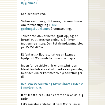
ibj@dlm.dk
Kan det blive ved?
Sådan kan man godt tænke, når man hører
om fortsat stigning i
LUMI-
genbrugsbutikkernes
årsomsætning.
Tallene for 2025 er netop gjort op, og de
fortæller, at 2025 var endnu et år, hvor
indtjeningen steg. Den totale indtjening blev
på 15.059.477 kr.
Et fantastisk flot resultat og en kæmpe
hjælp til LM’s samlede missionsarbejde.
Inden for de sidste ti år er omsætningen
blevet fordoblet - vel at mærke i en periode,
hvor der kun er kommet to nye forretninger
til.
Den seneste forretning blevet åbnet i Odense
i efteråret 2025
.
Det flotte resultat kommer ikke af sig
selv
LM’s sekretariatsleder, Miriam Myhre, giver