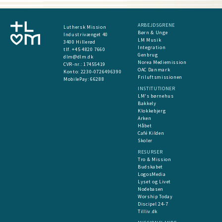
ARBEJDSGRENE
Luthersk Mission
Børn & Unge
Industrivænget 40
LM Musik
3400 Hillerød
Integration
tlf. +45 4820 7660
Genbrug
dlm@dlm.dk
Norea Mediemission
CVR-nr.: 17455419
OAC Danmark
​Konto:
2230-0726496390
Friluftsmissionen
MobilePay:
66288
INSTITUTIONER
LM's børnehus
Bakkely
Klokkebjerg
Arken
Håbet
Café Kilden
Skoler
RESURSER
Tro & Mission
Budskabet
LogosMedia
Lyset og Livet
Nodebasen
Worship Today
Discipel 24-7
Tilliv.dk