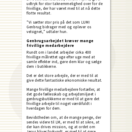
udtryk for stor taknemmelighed over for de
frivillige, der har været med til at nå dette
flotte resultat.
”Vi sætter stor pris på det som LUMI
Genbrug bidrager med og oplever os
velsignet,” udtaler hun.
Genbrugsarbejdet kræver mange
frivillige medarbejdere
Rundt om i landet arbejder cirka 400
frivillige målrettet uge efter uge med at
samle effekter ind, gøre dem klar og sælge
dem i butikkerne.
Det er det store arbejde, der er med til at
give dette fantastiske økonomiske resultat.
Mange frivillige medarbejdere fortæller, at
det gode fællesskab og arbejdsmiljøet i
genbrugsbutikkerne er med til at gøre det
frivillige arbejde til noget værdifuldt i
hverdagen for dem.
Bevidstheden om, at de mange penge, der
sendes videre til LM, er med til at sikre, at
der kan drives mission, og at ordet om
Jesus bliver forkyndt, er med til at gøre