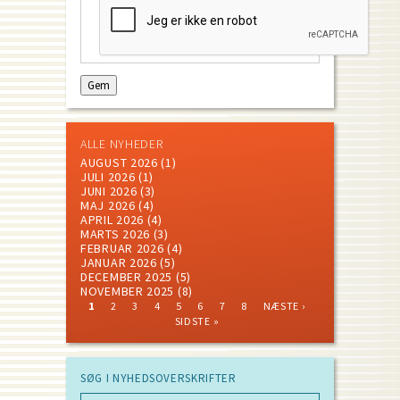
ALLE NYHEDER
AUGUST 2026
(1)
JULI 2026
(1)
JUNI 2026
(3)
MAJ 2026
(4)
APRIL 2026
(4)
MARTS 2026
(3)
FEBRUAR 2026
(4)
JANUAR 2026
(5)
DECEMBER 2025
(5)
NOVEMBER 2025
(8)
CURRENT
PAGE
PAGE
PAGE
PAGE
PAGE
PAGE
PAGE
NEXT
LAST
1
2
3
4
5
6
7
8
NÆSTE ›
PAGE
PAGE
PAGE
Pagination
SIDSTE »
SØG I NYHEDSOVERSKRIFTER