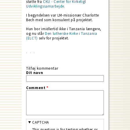
støtte fra
CKU - Center for Kirkeligt
Udviklingssamarbejde.
I begyndelsen var LM-missionær Charlotte
Bech med som konsulent på projektet.
Hun bor imidlertid ikke i Tanzania længere,
og nu står
Den lutherske Kirke i Tanzania
(ELCT)
selv for projektet.
Tilføj kommentar
Dit navn
Comment
*
CAPTCHA
This question is for testing whether or