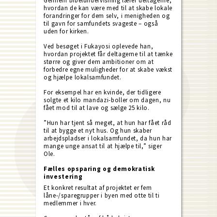
Gennem bibelundervisning lærer deltagerne,
hvordan de kan være med til at skabe lokale
forandringer for dem selv, i menigheden og
til gavn for samfundets svageste – også
uden for kirken.
Ved besøget i Fukayosi oplevede han,
hvordan projektet får deltagerne til at tænke
større og giver dem ambitioner om at
forbedre egne muligheder for at skabe vækst
og hjælpe lokalsamfundet.
For eksempel har en kvinde, der tidligere
solgte et kilo mandazi-boller om dagen, nu
fået mod til at lave og sælge 25 kilo.
”Hun har tjent så meget, at hun har fået råd
til at bygge et nyt hus. Og hun skaber
arbejdspladser i lokalsamfundet, da hun har
mange unge ansat til at hjælpe til,” siger
Ole.
Fælles opsparing og demokratisk
investering
Et konkret resultat af projektet er fem
låne-/sparegrupper i byen med otte til ti
medlemmer i hver.