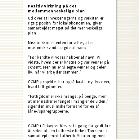
Positiv virkning på det
mellemmenneskelige plan
Ud over at investeringerne og væksten er
rigtig positiv for lokaløkonomien, giver
samarbejdet meget på det menneskelige
plan.
Missionskonsulenten fortæller, at en
muslimsk kvinde sagde til ham:
”Før kendte vi vores naboer af navn. Vi
vidste, hvem der er kristne og var venner på
skrømt. Men nu er vi ægte venner og deler
liv, når vi arbejder sammen.”
CCMP-projektet har også kastet nyt lys over,
hvad fattigdom er.
”Fattigdom er ikke mangel på penge, men
at mennesker er fanget i manglende viden,”
siger den muslimske formand for en af
låne-/sparegrupperne.
---------
CCMP i Fukayosi blev sat i gang for godt fire
år siden af den Lutherske Kirke i Tanzania i
samarbejde med Luthersk Mission og med