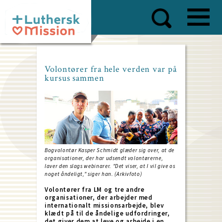
Skip
to
main
content
Volontører fra hele verden var på
kursus sammen
Bogvolontør Kasper Schmidt glæder sig over, at de
organisationer, der har udsendt volontørerne,
laver den slags webinarer. "Det viser, at I vil give os
noget åndeligt," siger han. (Arkivfoto)
Volontører fra LM og tre andre
organisationer, der arbejder med
internationalt missionsarbejde, blev
klædt på til de åndelige udfordringer,
det giver dem at leve og arbejde i en