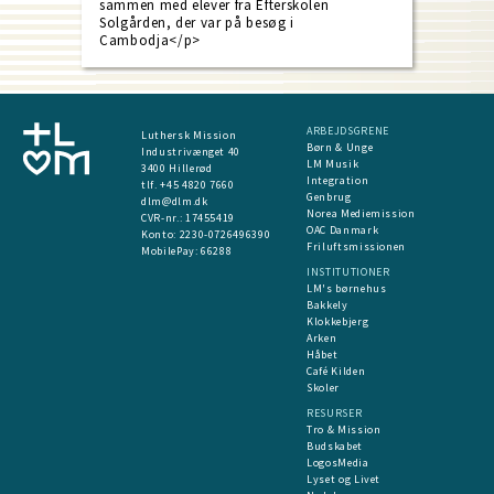
sammen med elever fra Efterskolen
Solgården, der var på besøg i
Cambodja</p>
ARBEJDSGRENE
Luthersk Mission
Børn & Unge
Industrivænget 40
LM Musik
3400 Hillerød
Integration
tlf. +45 4820 7660
Genbrug
dlm@dlm.dk
Norea Mediemission
CVR-nr.: 17455419
OAC Danmark
​Konto:
2230-0726496390
Friluftsmissionen
MobilePay:
66288
INSTITUTIONER
LM's børnehus
Bakkely
Klokkebjerg
Arken
Håbet
Café Kilden
Skoler
RESURSER
Tro & Mission
Budskabet
LogosMedia
Lyset og Livet