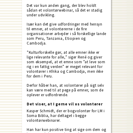
Det var kun anden gang, der blev holdt
sådan et volontørwebinar, så det er stadig
under udvikling.
Især kan det give udfordringer med hensyn
til emner, at volontørerne i de fire
organisationer arbejder i så forskellige lande
som Peru, Tanzania, Etiopien og
Cambodja.
”Kulturforskelle gør, at alle emner ikke er
lige relevante for alle,” siger René og giver
som eksempel, at et emne som ”at leve som
rig i en fattig verden” er meget relevant for
volontører i Afrika og Cambodja, men ikke
for dem i Peru.
Derfor håber han, at volontører på sigt selv
kan være med til at pege på emner, som de
oplever er udfordrende.
Det viser, at I gerne vil os volontører
Kasper Schmidt, der er bogvolontør for LM i
Soma Biblia, har deltaget i begge
volontørwebinarer.
Han har kun positive ting at sige om dem og