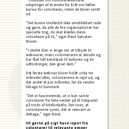
”Tilbuddet om volontørwebinaret
udspringer af et ønske fra ELM om fælles
kursus for volontører, inden de bliver sendt
ud.
”Det kunne imidlertid ikke umiddelbart lade
sig gøre, da alle de fire organisationer har
specielle ting, de skal klædes deres
volontører på til,” siger René Sølvsten
Nissen.
”I stedet blev vi enige om at tilbyde to
webinarer, mens volontørerne er derude og
har fået lidt kendskab til kulturen og de
udfordringer, den giver dem.”
Det første webinar bliver holdt cirka tre
måneder efter, volontørerne er rejst ud, og
det andet et par måneder, før de vender
tilbage til Danmark.
”Det er fascinerende, at vi kan samle
volontører fra hele verden på ét tidspunkt
på trods af tidsforskelle. Det viser, at
volontørerne synes, det er relevant at
deltage,” siger René.
Vil gerne på sigt have input fra
volontører til relevante emner