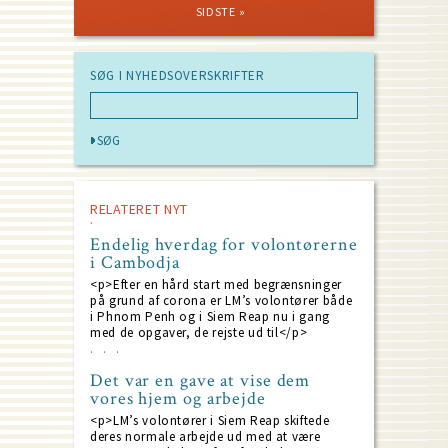
PAGE
PAGE
PAGE
Pagination
SIDSTE »
SØG I NYHEDSOVERSKRIFTER
RELATERET NYT
Endelig hverdag for volontørerne
i Cambodja
<p>Efter en hård start med begrænsninger
på grund af corona er LM’s volontører både
i Phnom Penh og i Siem Reap nu i gang
med de opgaver, de rejste ud til</p>
Det var en gave at vise dem
vores hjem og arbejde
<p>LM’s volontører i Siem Reap skiftede
deres normale arbejde ud med at være