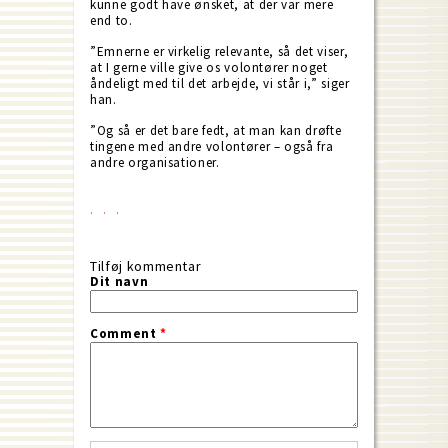
kunne godt have ønsket, at der var mere
end to.
”Emnerne er virkelig relevante, så det viser,
at I gerne ville give os volontører noget
åndeligt med til det arbejde, vi står i,” siger
han.
”Og så er det bare fedt, at man kan drøfte
tingene med andre volontører – også fra
andre organisationer.
Tilføj kommentar
Dit navn
Comment
*