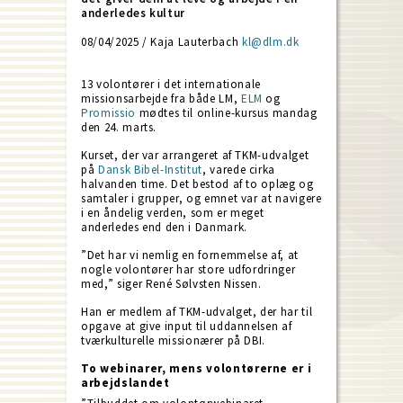
anderledes kultur
08/04/2025 / Kaja Lauterbach
kl@dlm.dk
13 volontører i det internationale
missionsarbejde fra både LM,
ELM
og
Promissio
mødtes til online-kursus mandag
den 24. marts.
Kurset, der var arrangeret af TKM-udvalget
på
Dansk Bibel-Institut
, varede cirka
halvanden time. Det bestod af to oplæg og
samtaler i grupper, og emnet var at navigere
i en åndelig verden, som er meget
anderledes end den i Danmark.
”Det har vi nemlig en fornemmelse af, at
nogle volontører har store udfordringer
med,” siger René Sølvsten Nissen.
Han er medlem af TKM-udvalget, der har til
opgave at give input til uddannelsen af
tværkulturelle missionærer på DBI.
To webinarer, mens volontørerne er i
arbejdslandet