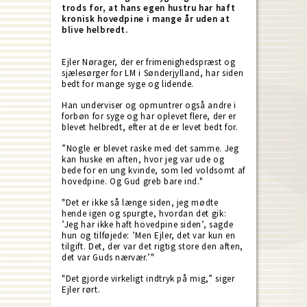
trods for, at hans egen hustru har haft
kronisk hovedpine i mange år uden at
blive helbredt.
Ejler Nørager, der er frimenighedspræst og
sjælesørger for LM i Sønderjylland, har siden
bedt for mange syge og lidende.
Han underviser og opmuntrer også andre i
forbøn for syge og har oplevet flere, der er
blevet helbredt, efter at de er levet bedt for.
”Nogle er blevet raske med det samme. Jeg
kan huske en aften, hvor jeg var ude og
bede for en ung kvinde, som led voldsomt af
hovedpine. Og Gud greb bare ind."
"Det er ikke så længe siden, jeg mødte
hende igen og spurgte, hvordan det gik:
’Jeg har ikke haft hovedpine siden’, sagde
hun og tilføjede: ’Men Ejler, det var kun en
tilgift. Det, der var det rigtig store den aften,
det var Guds nærvær.’"
"Det gjorde virkeligt indtryk på mig,” siger
Ejler rørt.