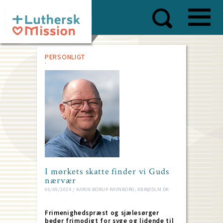
Skip
to
main
content
PERSONLIGT
I mørkets skatte finder vi Guds
nærvær
06/09/2024 / KARIN BORUP RAVNBORG; KBR@DLM.DK
Frimenighedspræst og sjælesørger
beder frimodigt for syge og lidende til