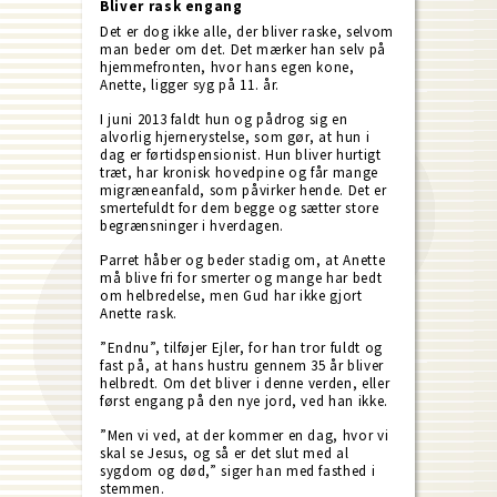
Bliver rask engang
Det er dog ikke alle, der bliver raske, selvom
man beder om det. Det mærker han selv på
hjemmefronten, hvor hans egen kone,
Anette, ligger syg på 11. år.
I juni 2013 faldt hun og pådrog sig en
alvorlig hjernerystelse, som gør, at hun i
dag er førtidspensionist. Hun bliver hurtigt
træt, har kronisk hovedpine og får mange
migræneanfald, som påvirker hende. Det er
smertefuldt for dem begge og sætter store
begrænsninger i hverdagen.
Parret håber og beder stadig om, at Anette
må blive fri for smerter og mange har bedt
om helbredelse, men Gud har ikke gjort
Anette rask.
”Endnu”, tilføjer Ejler, for han tror fuldt og
fast på, at hans hustru gennem 35 år bliver
helbredt. Om det bliver i denne verden, eller
først engang på den nye jord, ved han ikke.
”Men vi ved, at der kommer en dag, hvor vi
skal se Jesus, og så er det slut med al
sygdom og død,” siger han med fasthed i
stemmen.