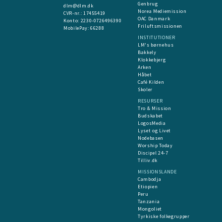
Genbrug
dlm@dlm.dk
Norea Mediemission
CVR-nr.: 17455419
OAC Danmark
​Konto:
2230-0726496390
Friluftsmissionen
MobilePay:
66288
INSTITUTIONER
LM's børnehus
Bakkely
Klokkebjerg
Arken
Håbet
Café Kilden
Skoler
RESURSER
Tro & Mission
Budskabet
LogosMedia
Lyset og Livet
Nodebasen
Worship Today
Discipel 24-7
Tilliv.dk
MISSIONSLANDE
Cambodja
Etiopien
Peru
Tanzania
Mongoliet
Tyrkiske folkegrupper