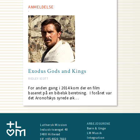
ANMELDELSE
Exodus Gods and Kings
RIDLEY SCOTT
For anden gang i 2014 kom der en film
baseret på en bibelsk beretning. I foråret var
det Aronofskys syrede øk…
ARBEJDSGRENE
Luthersk Mission
Børn & Unge
Industrivænget 40
LM Musik
3400 Hillerød
Integration
tlf. +45 4820 7660