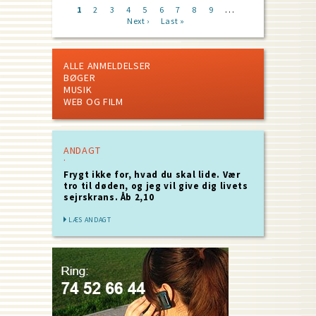
…
Current
1
Page
2
Page
3
Page
4
Page
5
Page
6
Page
7
Page
8
Page
9
Next
page
Next ›
Last
Last »
page
Pagination
page
ALLE ANMELDELSER
BØGER
MUSIK
WEB OG FILM
ANDAGT
Frygt ikke for, hvad du skal lide. Vær
tro til døden, og jeg vil give dig livets
sejrskrans. Åb 2,10
LÆS ANDAGT