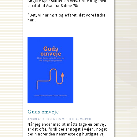
Birgitte Kjær slutter sin velskrevne bog med
et citat af Asaf fra Salme 78:
”Det, vi har hørt og erfaret, det vore fædre
har…
Guds omveje
ANDREAS K. IPSEN OG MICHAEL A. MØRCH
Når jeg ender med at måtte tage en omvej,
er det ofte, fordi der er noget i vejen, noget
der hindrer den nemmeste og hurtigste vej