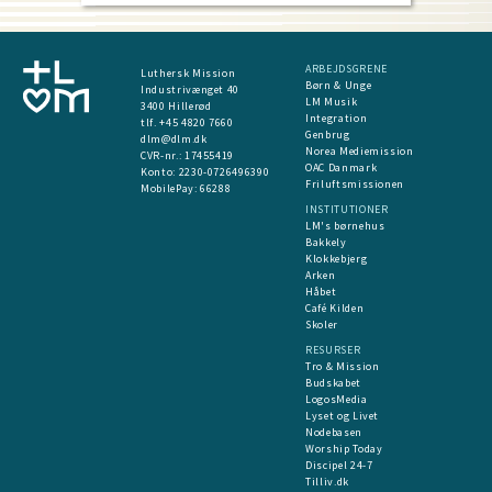
ARBEJDSGRENE
Luthersk Mission
Børn & Unge
Industrivænget 40
LM Musik
3400 Hillerød
Integration
tlf. +45 4820 7660
Genbrug
dlm@dlm.dk
Norea Mediemission
CVR-nr.: 17455419
OAC Danmark
​Konto:
2230-0726496390
Friluftsmissionen
MobilePay:
66288
INSTITUTIONER
LM's børnehus
Bakkely
Klokkebjerg
Arken
Håbet
Café Kilden
Skoler
RESURSER
Tro & Mission
Budskabet
LogosMedia
Lyset og Livet
Nodebasen
Worship Today
Discipel 24-7
Tilliv.dk