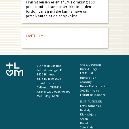
Finn Sørensen er en af LM’s omkring 160
prædikanter. Han passer ikke ind i den
fordom, man måske kunne have om
prædikanter: at de er opvokse…
LIVET I LM
ARBEJDSGRENE
Luthersk Mission
Børn & Unge
Industrivænget 40
LM Musik
3400 Hillerød
Integration
tlf. +45 4820 7660
Genbrug
dlm@dlm.dk
Norea Mediemission
CVR-nr.: 17455419
OAC Danmark
​Konto:
2230-0726496390
Friluftsmissionen
MobilePay:
66288
INSTITUTIONER
LM's børnehus
Bakkely
Klokkebjerg
Arken
Håbet
Café Kilden