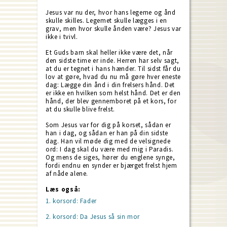
Jesus var nu der, hvor hans legeme og ånd
skulle skilles. Legemet skulle lægges i en
grav, men hvor skulle ånden være? Jesus var
ikke i tvivl.
Et Guds barn skal heller ikke være det, når
den sidste time er inde. Herren har selv sagt,
at du er tegnet i hans hænder. Til sidst får du
lov at gøre, hvad du nu må gøre hver eneste
dag: Lægge din ånd i din frelsers hånd. Det
er ikke en hvilken som helst hånd. Det er den
hånd, der blev gennemboret på et kors, for
at du skulle blive frelst.
Som Jesus var for dig på korset, sådan er
han i dag, og sådan er han på din sidste
dag. Han vil møde dig med de velsignede
ord: I dag skal du være med mig i Paradis.
Og mens de siges, hører du englene synge,
fordi endnu en synder er bjærget frelst hjem
af nåde alene.
Læs også:
1. korsord: Fader
2. korsord: Da Jesus så sin mor