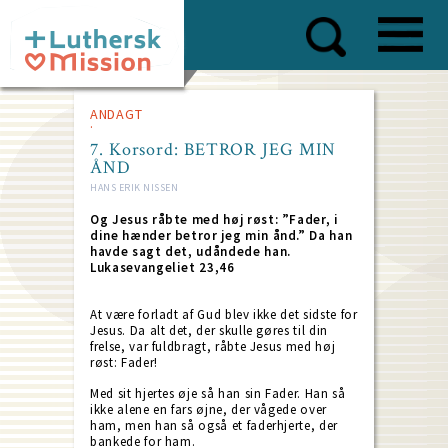
Skip
to
main
content
ANDAGT
7. Korsord: BETROR JEG MIN
ÅND
HANS ERIK NISSEN
Og Jesus råbte med høj røst: ”Fader, i
dine hænder betror jeg min ånd.” Da han
havde sagt det, udåndede han.
Lukasevangeliet 23,46
At være forladt af Gud blev ikke det sidste for
Jesus. Da alt det, der skulle gøres til din
frelse, var fuldbragt, råbte Jesus med høj
røst: Fader!
Med sit hjertes øje så han sin Fader. Han så
ikke alene en fars øjne, der vågede over
ham, men han så også et faderhjerte, der
bankede for ham.