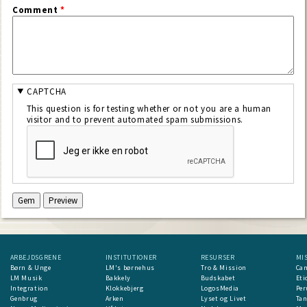
Comment
*
CAPTCHA
This question is for testing whether or not you are a human
visitor and to prevent automated spam submissions.
ARBEJDSGRENE
INSTITUTIONER
RESURSER
MI
Børn & Unge
LM's børnehus
Tro & Mission
Ca
LM Musik
Bakkely
Budskabet
Eti
Integration
Klokkebjerg
LogosMedia
Per
Genbrug
Arken
Lyset og Livet
Ta