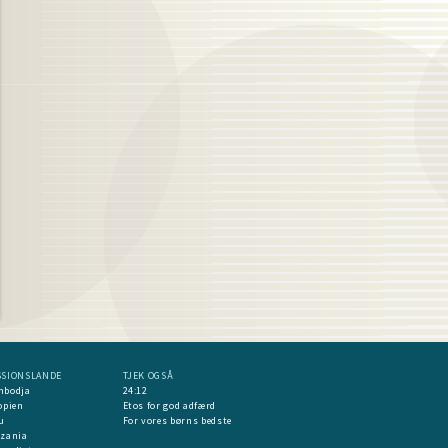
SSIONSLANDE
TJEK OGSÅ
mbodja
24:12
opien
Etos for god adfærd
u
For vores børns bedste
nzania