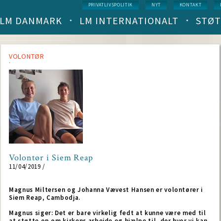
Service
PRIVATLIVSPOLITIK
NYT
KONTAKT
menu
LM DANMARK
LM INTERNATIONALT
STØT
Main
navigation
(level
1)
VOLONTØR
Volontør i Siem Reap
11/04/2019 /
Magnus Miltersen og Johanna Vævest Hansen er volontører i
Siem Reap, Cambodja.
Magnus siger: Det er bare virkelig fedt at kunne være med til
at støtte op om kirkens arbejde og hjælpe til, der hvor vi kan.