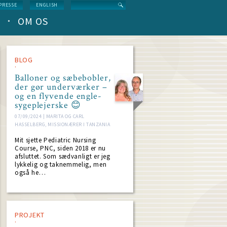
Search
PRESSE
ENGLISH
OM OS
BLOG
Balloner og sæbebobler,
der gør underværker –
og en flyvende engle-
sygeplejerske 😊
07/09/2024 | MARITA OG CARL
HASSELBERG, MISSIONÆRER I TANZANIA
Mit sjette Pediatric Nursing
Course, PNC, siden 2018 er nu
afsluttet. Som sædvanligt er jeg
lykkelig og taknemmelig, men
også he…
PROJEKT