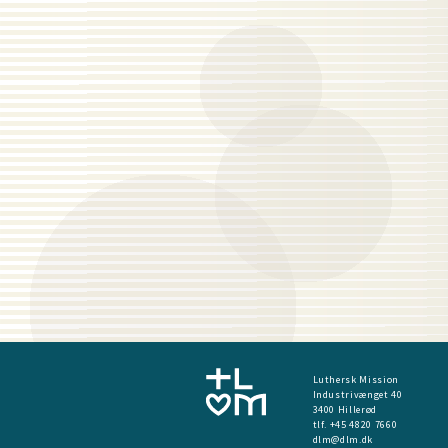
Luthersk Mission
Industrivænget 40
3400 Hillerød
tlf. +45 4820 7660
dlm@dlm.dk