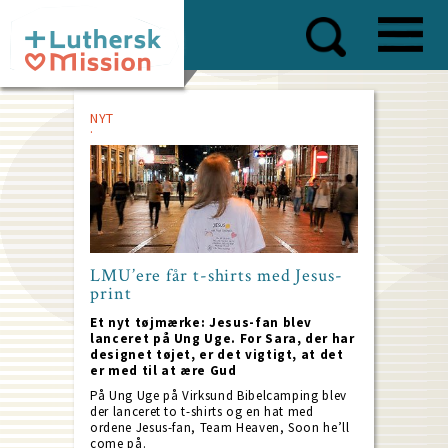
Skip
to
main
content
NYT
LMU’ere får t-shirts med Jesus-
print
Et nyt tøjmærke: Jesus-fan blev
lanceret på Ung Uge. For Sara, der har
designet tøjet, er det vigtigt, at det
er med til at ære Gud
På Ung Uge på Virksund Bibelcamping blev
der lanceret to t-shirts og en hat med
ordene Jesus-fan, Team Heaven, Soon he’ll
come på.