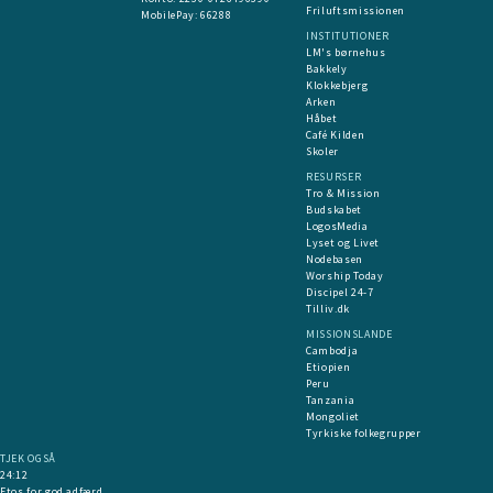
Friluftsmissionen
MobilePay:
66288
INSTITUTIONER
LM's børnehus
Bakkely
Klokkebjerg
Arken
Håbet
Café Kilden
Skoler
RESURSER
Tro & Mission
Budskabet
LogosMedia
Lyset og Livet
Nodebasen
Worship Today
Discipel 24-7
Tilliv.dk
MISSIONSLANDE
Cambodja
Etiopien
Peru
Tanzania
Mongoliet
Tyrkiske folkegrupper
TJEK OGSÅ
24:12
Etos for god adfærd