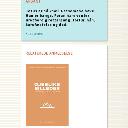
ANDAGT
Jesus er på knæ i Getsemane have.
Han er bange. Foran ham venter
uretfærdig rettergang, tortur, hån,
korsfæstelse og død.
LÆS ANDAGT
RELATEREDE ANMELDELSE