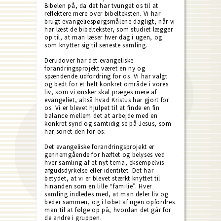
Bibelen på, da det har tvunget os til at
reflektere mere over bibelteksten. Vi har
brugt evangeliespørgsmålene dagligt, når vi
har læst de bibeltekster, som studiet lægger
op til, at man læser hver dag i ugen, og
som knytter sig til seneste samling.
Derudover har det evangeliske
forandringsprojekt været en ny og
spændende udfordring for os. Vi har valgt
og bedt for et helt konkret område i vores
liv, som vi ønsker skal præges mere af
evangeliet, altså hvad Kristus har gjort for
os. Vi er blevet hjulpet til at finde en fin
balance mellem det at arbejde med en
konkret synd og samtidig se på Jesus, som
har sonet den for os.
Det evangeliske forandringsprojekt er
gennemgående for hæftet og belyses ved
hver samling af et nyt tema, eksempelvis
afgudsdyrkelse eller identitet. Det har
betydet, at vi er blevet stærkt knyttet til
hinanden som en lille “familie”. Hver
samling indledes med, at man deler liv og
beder sammen, og i løbet af ugen opfordres
man til at følge op på, hvordan det går for
de andre i gruppen.