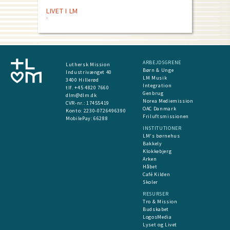
LIVET I LM
ARBEJDSGRENE
Luthersk Mission
Børn & Unge
Industrivænget 40
LM Musik
3400 Hillerød
Integration
tlf. +45 4820 7660
Genbrug
dlm@dlm.dk
Norea Mediemission
CVR-nr.: 17455419
OAC Danmark
​Konto:
2230-0726496390
Friluftsmissionen
MobilePay:
66288
INSTITUTIONER
LM's børnehus
Bakkely
Klokkebjerg
Arken
Håbet
Café Kilden
Skoler
RESURSER
Tro & Mission
Budskabet
LogosMedia
Lyset og Livet