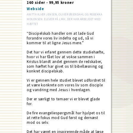
160 sider - 99,95 kroner
Webside
ANITTA KJÆR JENSEN, OLIVER ØGENDAHL OG REBEKKA
MOGENSEN. ELEVER PÅ LMH, DER HAR ARBEJDET MED
HÆFTET
“Discipelskab handler om at lade Gud
forandre vores liv indefra og ud, så vi
kommer til at ligne Jesus mere.”
Det har vi erfaret gennem dette studiehæfte,
hvor vi har fået lov at vokse sammen i
Kristus blandt andet gennem de redskaber,
som hæftet har givet os til bibellæsning og
konkret discipelskab.
Vi er gennem hele studiet blevet udfordret til
at være konkrete om vores liv som disciple
og vandring med Jesus i hverdagen.
Der er særligt to temaer vi er blevet glade
for.
De fire evangeliespørgsmål har hjulpet os til
at rette fokus mod Gud først og dernæst
mod os selv.
Det har været en inspirerende måde at læse