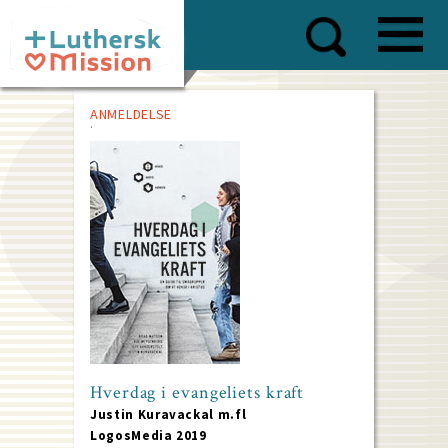
Skip
to
main
content
ANMELDELSE
Hverdag i evangeliets kraft
Justin Kuravackal m.fl
LogosMedia 2019