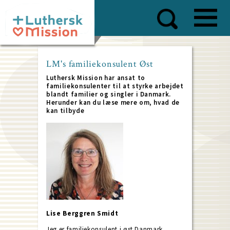
Skip
to
main
content
LM's familiekonsulent Øst
Luthersk Mission har ansat to
familiekonsulenter til at styrke arbejdet
blandt familier og singler i Danmark.
Herunder kan du læse mere om, hvad de
kan tilbyde
Lise Berggren Smidt
Jeg er familiekonsulent i øst Danmark.