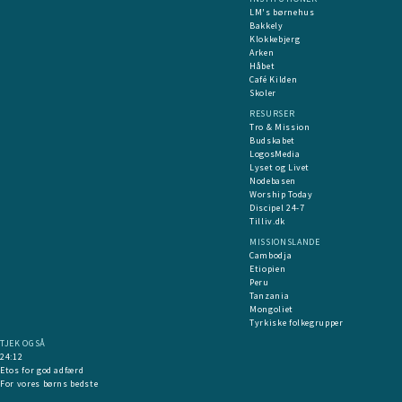
LM's børnehus
Bakkely
Klokkebjerg
Arken
Håbet
Café Kilden
Skoler
RESURSER
Tro & Mission
Budskabet
LogosMedia
Lyset og Livet
Nodebasen
Worship Today
Discipel 24-7
Tilliv.dk
MISSIONSLANDE
Cambodja
Etiopien
Peru
Tanzania
Mongoliet
Tyrkiske folkegrupper
TJEK OGSÅ
24:12
Etos for god adfærd
For vores børns bedste