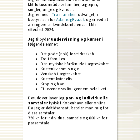
Mit fokusområde er familier, ægtepar,
singler, unge og kvinder.
Jeg er med i
Tro i familien
-udvalget, i
bestyrelsen for
AdamogEva.dk
og er ved at
arrangere en kvindekonference i LM i
efteråret 2024.
Jeg tilbyder
undervisning og kurser
i
følgende emner:
Det gode (nok) forældreskab
Tro i familien
Den mytiske hårdknude i ægteskabet
Kristenliv som single
Venskab i ægteskabet
Kristent kvindeliv
Krop og bøn
Et levende sexliv igennem hele livet
Derudover laver jeg
par- og individuelle
samtaler
fysisk i København eller online.
Da jeg er deltidsansat, betaler man mig for
disse samtaler:
750 kr. for individuel samtale og 800 kr. for
parsamtale.
---