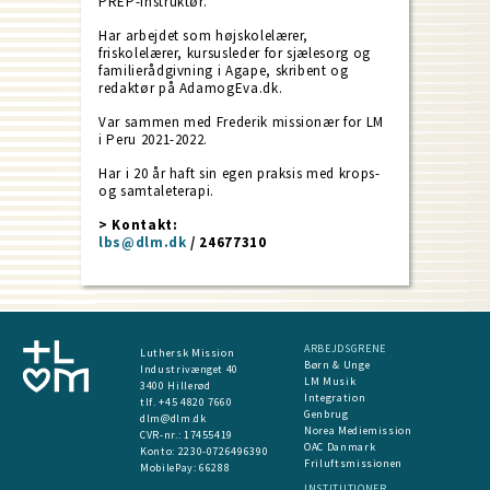
PREP-instruktør.
Har arbejdet som højskolelærer,
friskolelærer, kursusleder for sjælesorg og
familierådgivning i Agape, skribent og
redaktør på AdamogEva.dk.
Var sammen med Frederik missionær for LM
i Peru 2021-2022.
Har i 20 år haft sin egen praksis med krops-
og samtaleterapi.
> Kontakt:
lbs@dlm.dk
/ 24677310
ARBEJDSGRENE
Luthersk Mission
Børn & Unge
Industrivænget 40
LM Musik
3400 Hillerød
Integration
tlf. +45 4820 7660
Genbrug
dlm@dlm.dk
Norea Mediemission
CVR-nr.: 17455419
OAC Danmark
​Konto:
2230-0726496390
Friluftsmissionen
MobilePay:
66288
INSTITUTIONER